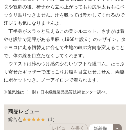
院や観劇の後、椅子から立ち上がってもお尻や太ももにベ
ッタリ貼りつきません。汗を吸っては乾かしてくれるので
汗ジミも気になりませんよ。
下半身がスラッと見えるこの美シルエット、さすがは着
やせ設計で定評がある里麻（1968年設立）のデザイン。タ
テヨコに走る切替えに合せて生地の畝の方向を変えること
で、体の線を目立たなくしてくれます。
ウエストは締めつけ感の少ないソフトな総ゴム。たっぷ
り寄せたギャザーでぽっこりお腹を目立たせません。両脇
にポケットつき。ノーアイロンで着られます。
※通気性は（一財）日本繊維製品品質技術センター調べ。
商品レビュー
総合点
（1）
レビューを書く