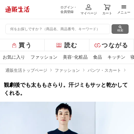
ログイン・
メニ
会員登録
メニュー
マイページ
カート
検索
グ
買う
読む
つながる
ロ
ー
お気に入り
ファッション
美容･化粧品
食品
キッチン
バ
ル
通販生活トップページ
ファッション
パンツ・スカート
清
メ
ニ
観劇後でも太ももさらり。汗ジミもサッと乾かして
ュ
ー
くれる。