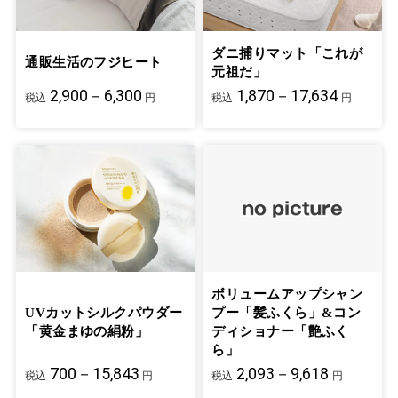
ダニ捕りマット「これが
通販生活のフジヒート
元祖だ」
2,900－6,300
1,870－17,634
税込
円
税込
円
ボリュームアップシャン
UVカットシルクパウダー
プー「髪ふくら」&コン
「黄金まゆの絹粉」
ディショナー「艶ふく
ら」
700－15,843
2,093－9,618
税込
円
税込
円