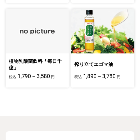
植物乳酸菌飲料「毎日千
搾り立てエゴマ油
億」
1,790－3,580
1,890－3,780
税込
円
税込
円