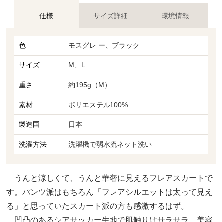
仕様
サイズ詳細
環境情報
色
モスグレ ー、ブラック
サイズ
M、L
重さ
約195g（M）
素材
ポリエステル100%
製造国
日本
洗濯方法
洗濯機で弱水流ネット洗い
うんと涼しくて、うんと華奢に見えるフレアスカートで
す。パンツ派はもちろん「フレアシルエットは太って見え
る」と思っていたスカート派の方も感激するはず。
凹凸のあるシアサッカー生地で肌触りはサラサラ。美容