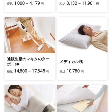
1,000－4,179
3,132－11,901
税込
円
税込
円
通販生活のマキタのター
メディカル枕
ボ・60
14,800－17,845
10,780
税込
円
税込
円