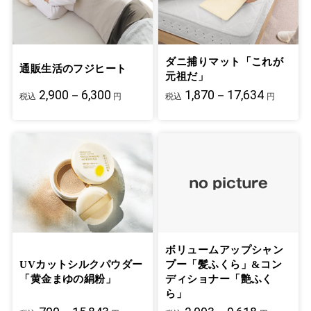
ダニ捕りマット「これが
通販生活のフジヒート
元祖だ」
2,900－6,300
1,870－17,634
税込
円
税込
円
ボリュームアップシャン
UVカットシルクパウダー
プー「髪ふくら」&コン
「黄金まゆの絹粉」
ディショナー「艶ふく
ら」