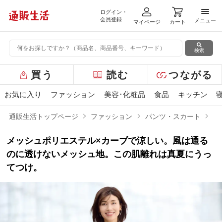
ログイン・
メニ
会員登録
メニュー
マイページ
カート
検索
グ
買う
読む
つながる
ロ
ー
お気に入り
ファッション
美容･化粧品
食品
キッチン
バ
ル
通販生活トップページ
ファッション
パンツ・スカート
メ
メ
ニ
メッシュポリエステル×カーブで涼しい。風は通る
ュ
ー
のに透けないメッシュ地。この肌離れは真夏にうっ
てつけ。