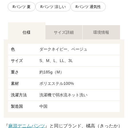
#パンツ 夏
#パンツ 涼しい
#パンツ 通気性
仕様
サイズ詳細
環境情報
色
ダークネイビー、ベージュ
サイズ
S、M、L、LL、3L
重さ
約185g（M）
素材
ポリエステル100%
洗濯方法
洗濯機で弱水流ネット洗い
製造国
中国
『
麻混デニムパンツ
』と同じブランド、橘高（きったか）