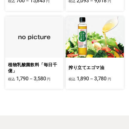
700－15,843
2,093－9,618
税込
円
税込
円
植物乳酸菌飲料「毎日千
搾り立てエゴマ油
億」
1,790－3,580
1,890－3,780
税込
円
税込
円