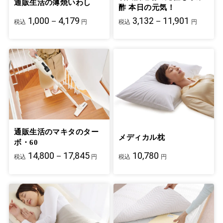
通販生活の薄焼いわし
酢 本日の元気！
1,000－4,179
3,132－11,901
税込
円
税込
円
通販生活のマキタのター
メディカル枕
ボ・60
14,800－17,845
10,780
税込
円
税込
円