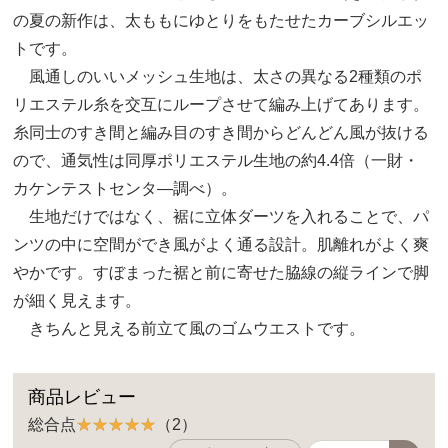
の夏の新作は、太ももにゆとりをもたせたカーブシルエッ
トです。
風通しのいいメッシュ生地は、太さの異なる2種類のポ
リエステル糸を交互にループさせて編み上げてあります。
糸同士のすき間と編み目のすき間からどんどん風が抜ける
ので、通気性は同厚ポリエステル生地の約4.4倍（一財・
カケンテストセンタ―調べ）。
生地だけではなく、裾に立体ダーツを入れることで、パ
ンツの中に空間ができ風がよく通る設計。肌離れがよく爽
やかです。すぼまった裾と前に寄せた脇線の縦ラインで脚
が細く見えます。
きちんと見える前立て風のゴムウエストです。
商品レビュー
総合点
（2）