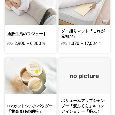
ダニ捕りマット「これが
通販生活のフジヒート
元祖だ」
2,900－6,300
1,870－17,634
税込
円
税込
円
ボリュームアップシャン
UVカットシルクパウダー
プー「髪ふくら」&コン
「黄金まゆの絹粉」
ディショナー「艶ふく