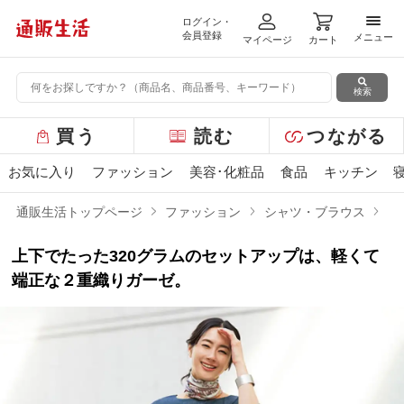
ログイン・
メニ
会員登録
メニュー
マイページ
カート
検索
グ
買う
読む
つながる
ロ
ー
お気に入り
ファッション
美容･化粧品
食品
キッチン
バ
ル
通販生活トップページ
ファッション
シャツ・ブラウス
ダ
メ
ニ
上下でたった320グラムのセットアップは、軽くて
ュ
ー
端正な２重織りガーゼ。