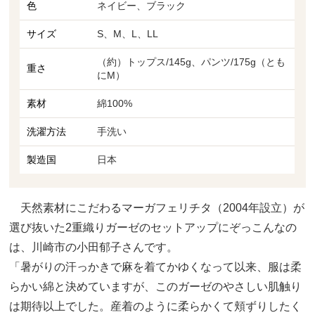
色
ネイビー、ブラック
サイズ
S、M、L、LL
（約）トップス/145g、パンツ/175g（とも
重さ
にM）
素材
綿100%
洗濯方法
手洗い
製造国
日本
天然素材にこだわるマーガフェリチタ（2004年設立）が
選び抜いた2重織りガーゼのセットアップにぞっこんなの
は、川崎市の小田郁子さんです。
「暑がりの汗っかきで麻を着てかゆくなって以来、服は柔
らかい綿と決めていますが、このガーゼのやさしい肌触り
は期待以上でした。産着のように柔らかくて頬ずりしたく