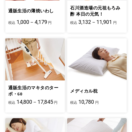
石川酒造場の元祖もろみ
通販生活の薄焼いわし
酢 本日の元気！
1,000－4,179
3,132－11,901
税込
円
税込
円
通販生活のマキタのター
メディカル枕
ボ・60
14,800－17,845
10,780
税込
円
税込
円