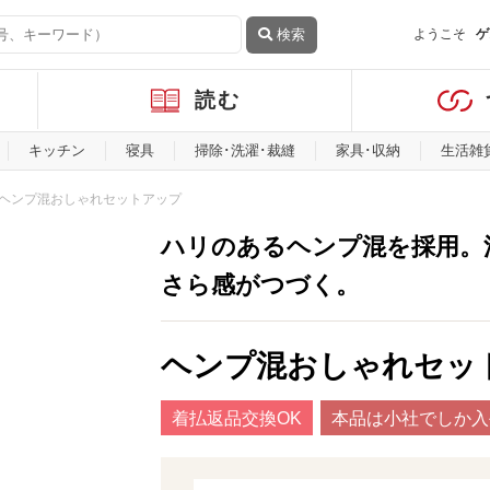
検索
ようこそ
ゲ
読む
キッチン
寝具
掃除･洗濯･裁縫
家具･収納
生活雑
ヘンプ混おしゃれセットアップ
ハリのあるヘンプ混を採用。
さら感がつづく。
ヘンプ混おしゃれセッ
着払返品交換OK
本品は小社でしか入