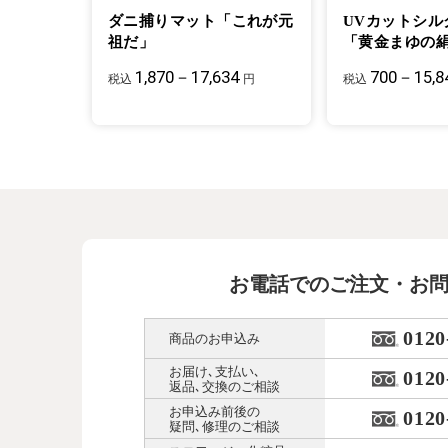
ダニ捕りマット「これが元
UVカットシル
祖だ」
「黄金まゆの
1,870－17,634
700－15,8
税込
円
税込
お電話でのご注文・お
0120
商品のお申込み
お届け､支払い､
0120
返品､交換のご相談
お申込み前後の
0120
疑問､修理のご相談