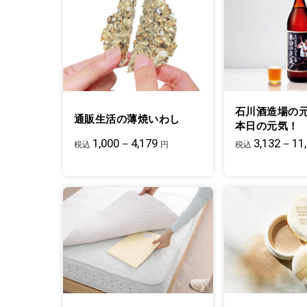
石川酒造場の
通販生活の薄焼いわし
本日の元気！
1,000－4,179
3,132－11
税込
円
税込