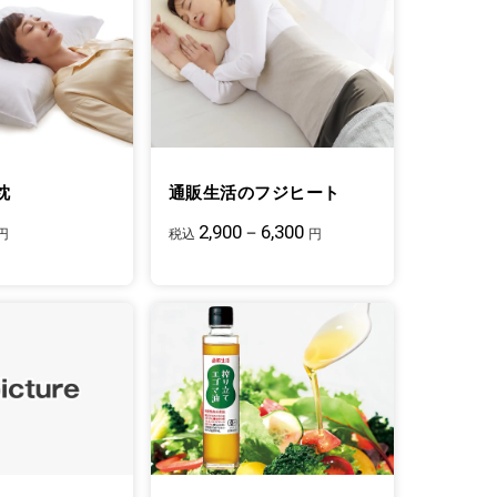
枕
通販生活のフジヒート
2,900－6,300
円
税込
円