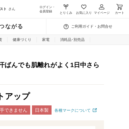
ログイン・
スト
さん
会員登録
とりくみ
お気に入り
マイページ
カート
つながる
ご利用ガイド・お問合せ
貨
健康づくり
家電
消耗品･別売品
汗ばんでも肌離れがよく1日中さら
トアップ
手できません
日本製
各種マークについて