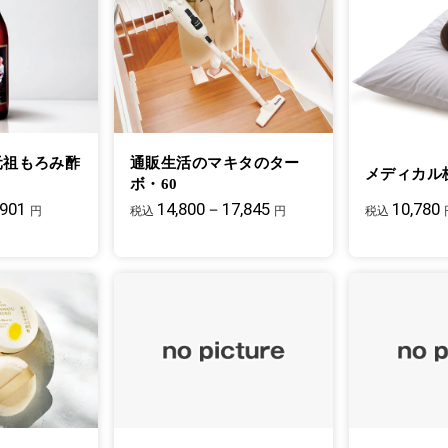
元祖もろみ酢
通販生活のマキタのター
メディカル
ボ・60
,901
14,800－17,845
10,780
円
税込
円
税込