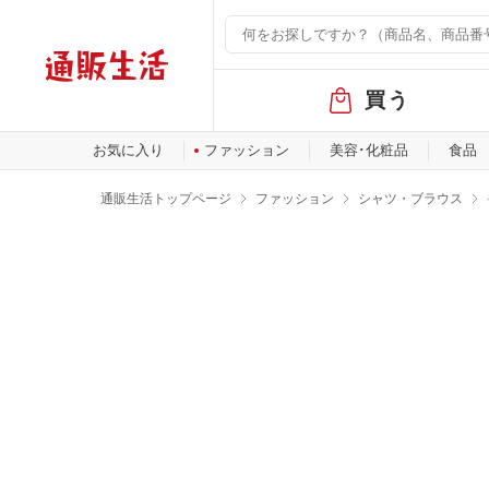
グ
買う
ロ
ー
バ
お気に入り
ファッション
美容･化粧品
食品
ル
メ
通販生活トップページ
ファッション
シャツ・ブラウス
ニ
ュ
ー