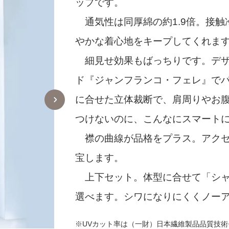
ップです。
通気性は同厚綿の約1.9倍。接触
やかな着心地をキープしてくれま
細見せ効果もばっちりです。デザ
ド『ジャンフランコ・フェレ』で
に合せた立体裁断で、肩周りやお
つけないのに、こんなにスマート
襟の曲線が品格をプラス。アクセ
宝します。
上下セット。体型に合せて「シャ
選べます。シワになりにくくノー
※UVカット率は（一財）日本繊維製品品質技