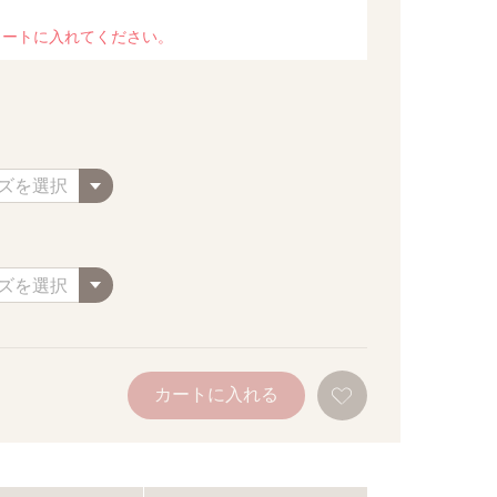
カートに入れてください。
お
カートに入れる
気
に
入
り
に
追