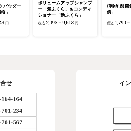
ボリュームアップシャンプ
クパウダー
植物乳酸菌
ー「髪ふくら」&コンディ
絹粉」
億」
ショナー「艶ふくら」
43
2,093－9,618
1,790－
円
税込
円
税込
問合せ
イン
-164-164
-701-234
-701-567