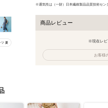
※通気性は（一財）日本繊維製品品質技術セン
ネイビー（デニム）
商品レビュー
※現在レビ
ャツ 夏
お客様
品