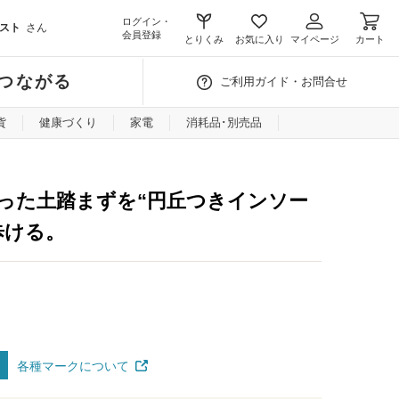
ログイン・
スト
さん
会員登録
とりくみ
お気に入り
マイページ
カート
つながる
ご利用ガイド・お問合せ
貨
健康づくり
家電
消耗品･別売品
った土踏まずを“円丘つきインソー
歩ける。
各種マークについて