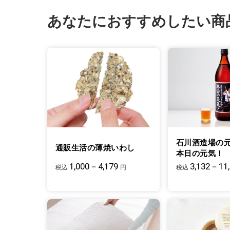
あなたにおすすめしたい商
石川酒造場の
通販生活の薄焼いわし
本日の元気！
1,000－4,179
3,132－11
税込
円
税込