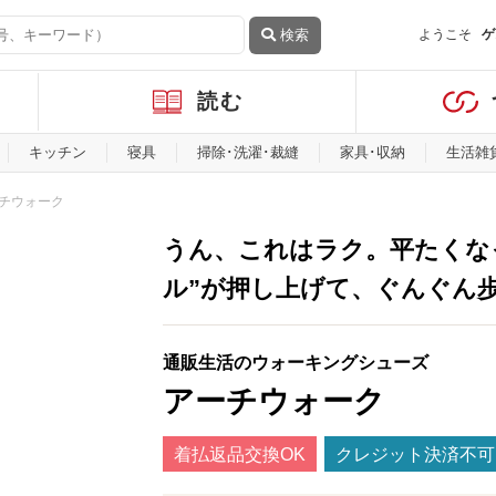
検索
ようこそ
ゲ
読む
キッチン
寝具
掃除･洗濯･裁縫
家具･収納
生活雑
チウォーク
うん、これはラク。平たくな
ル”が押し上げて、ぐんぐん
通販生活のウォーキングシューズ
アーチウォーク
着払返品交換OK
クレジット決済不可