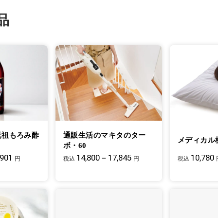
品
元祖もろみ酢
通販生活のマキタのター
メディカル
ボ・60
,901
14,800－17,845
10,780
円
税込
円
税込