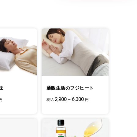
枕
通販生活のフジヒート
2,900－6,300
円
税込
円