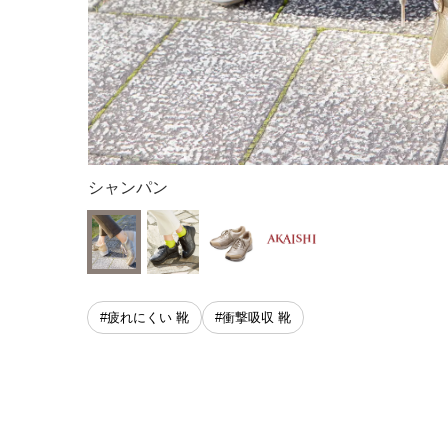
シャンパン
#疲れにくい 靴
#衝撃吸収 靴