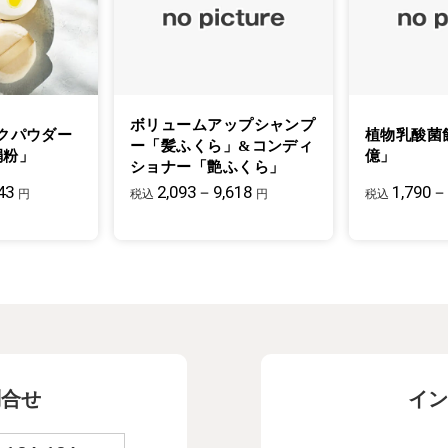
ボリュームアップシャンプ
クパウダー
植物乳酸菌
ー「髪ふくら」&コンディ
絹粉」
億」
ショナー「艶ふくら」
43
2,093－9,618
1,790－
円
税込
円
税込
問合せ
イン