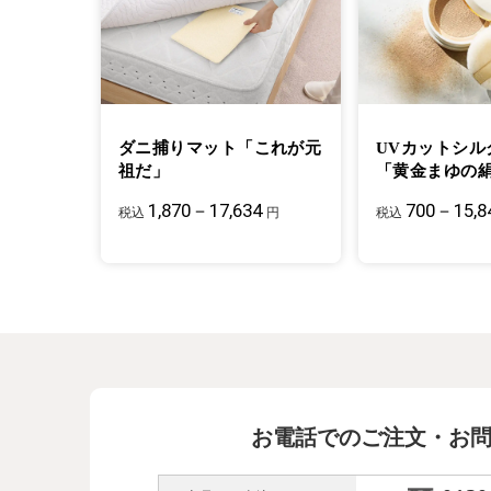
ダニ捕りマット「これが元
UVカットシル
祖だ」
「黄金まゆの
1,870－17,634
700－15,8
税込
円
税込
お電話でのご注文・お