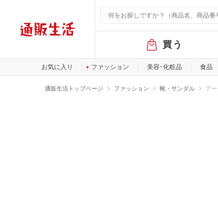
グ
買う
ロ
ー
バ
お気に入り
ファッション
美容･化粧品
食品
ル
メ
通販生活トップページ
ファッション
靴・サンダル
アー
ニ
ュ
ー