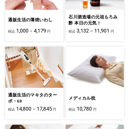
石川酒造場の元祖もろみ
通販生活の薄焼いわし
酢 本日の元気！
1,000－4,179
3,132－11,901
税込
円
税込
円
通販生活のマキタのター
メディカル枕
ボ・60
14,800－17,845
10,780
税込
円
税込
円