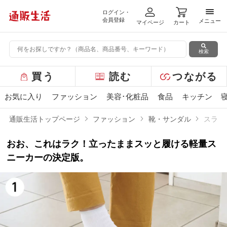
ログイン・
メニ
会員登録
メニュー
マイページ
カート
検索
グ
買う
読む
つながる
ロ
ー
お気に入り
ファッション
美容･化粧品
食品
キッチン
バ
ル
通販生活トップページ
ファッション
靴・サンダル
スライ
メ
ニ
おお、これはラク！立ったままスッと履ける軽量ス
ュ
ー
ニーカーの決定版。