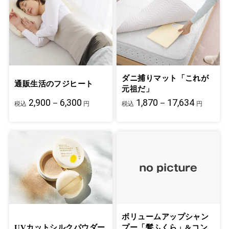
ダニ捕りマット「これが
通販生活のフジヒート
元祖だ」
2,900－6,300
1,870－17,634
税込
円
税込
円
ボリュームアップシャン
UVカットシルクパウダー
プー「髪ふくら」&コン