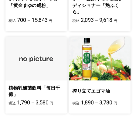
「黄金まゆの絹粉」
ディショナー「艶ふく
ら」
700－15,843
2,093－9,618
税込
円
税込
円
植物乳酸菌飲料「毎日千
搾り立てエゴマ油
億」
1,790－3,580
1,890－3,780
税込
円
税込
円