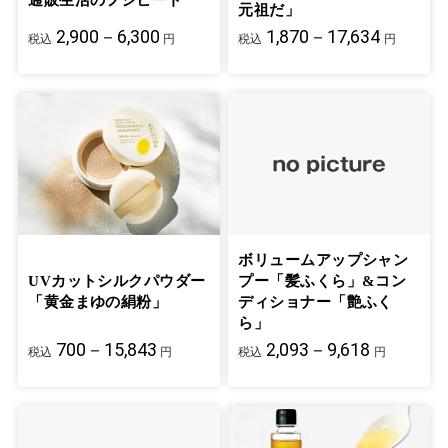
元祖だ」
2,900－6,300
1,870－17,634
税込
円
税込
円
ボリュームアップシャン
UVカットシルクパウダー
プー「髪ふくら」&コン
「黄金まゆの絹粉」
ディショナー「艶ふく
ら」
700－15,843
2,093－9,618
税込
円
税込
円