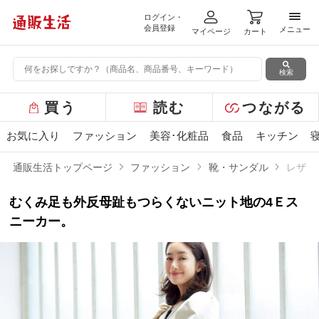
ログイン・
メニ
会員登録
メニュー
マイページ
カート
検索
グ
買う
読む
つながる
ロ
ー
お気に入り
ファッション
美容･化粧品
食品
キッチン
バ
ル
通販生活トップページ
ファッション
靴・サンダル
レザー
メ
ニ
むくみ足も外反母趾もつらくないニット地の4Ｅス
ュ
ー
ニーカー。