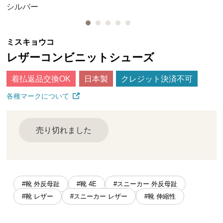
シルバー
ミスキョウコ
レザーコンビニットシューズ
着払返品交換OK
日本製
クレジット決済不可
各種マークについて
売り切れました
#靴 外反母趾
#靴 4E
#スニーカー 外反母趾
#靴 レザー
#スニーカー レザー
#靴 伸縮性