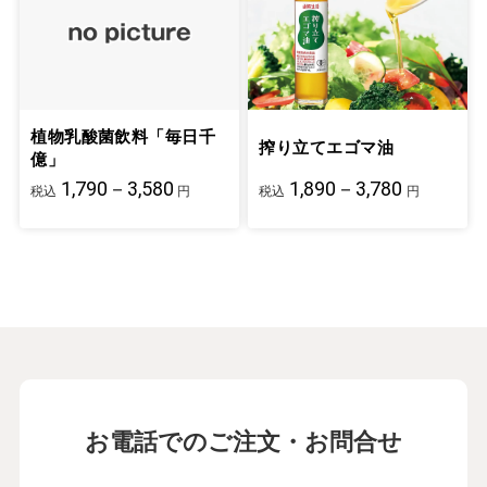
植物乳酸菌飲料「毎日千
搾り立てエゴマ油
億」
1,790－3,580
1,890－3,780
税込
円
税込
円
お電話でのご注文・お問合せ