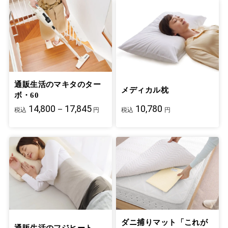
通販生活のマキタのター
メディカル枕
ボ・60
14,800－17,845
10,780
税込
円
税込
円
ダニ捕りマット「これが
通販生活のフジヒート