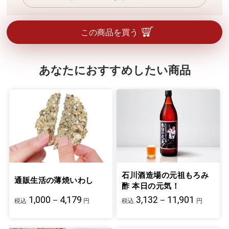
この商品を買う
あなたにおすすめしたい商品
石川酒造場の元祖もろみ
通販生活の薄焼いわし
酢 本日の元気！
1,000－4,179
3,132－11,901
税込
円
税込
円