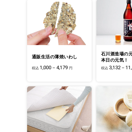
石川酒造場の
通販生活の薄焼いわし
本日の元気！
1,000－4,179
3,132－11
税込
円
税込