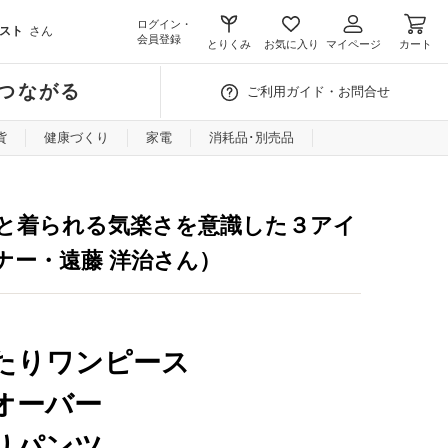
ログイン・
スト
さん
会員登録
とりくみ
お気に入り
マイページ
カート
つながる
ご利用ガイド・お問合せ
貨
健康づくり
家電
消耗品･別売品
と着られる気楽さを意識した３アイ
ナー・遠藤 洋治さん）
たりワンピース
オーバー
りパンツ