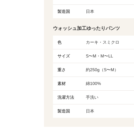
製造国
日本
ウォッシュ加工ゆったりパンツ
色
カーキ・スミクロ
サイズ
S〜M・M〜LL
重さ
約250g（S〜M）
素材
綿100%
洗濯方法
手洗い
製造国
日本