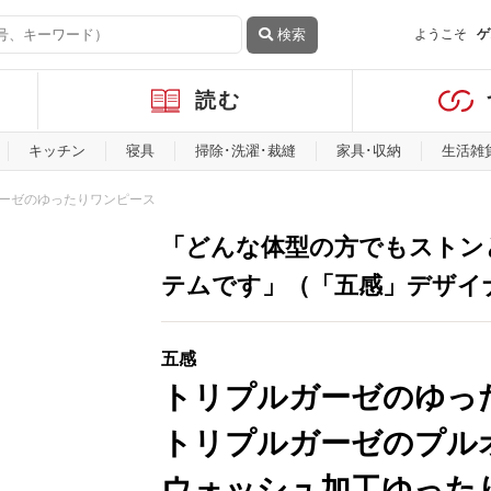
検索
ようこそ
ゲ
読む
キッチン
寝具
掃除･洗濯･裁縫
家具･収納
生活雑
ーゼのゆったりワンピース
「どんな体型の方でもストン
テムです」（「五感」デザイ
五感
トリプルガーゼのゆっ
トリプルガーゼのプル
ウォッシュ加工ゆった