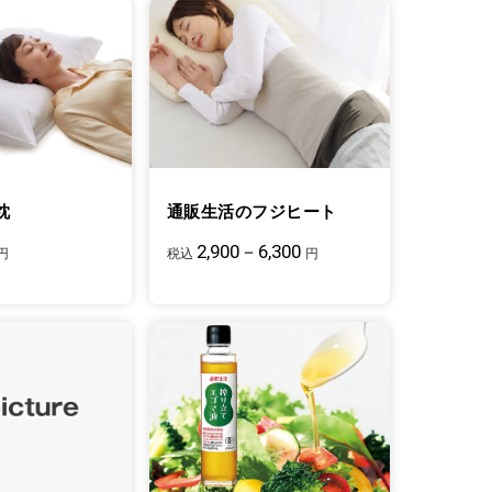
枕
通販生活のフジヒート
2,900－6,300
円
税込
円