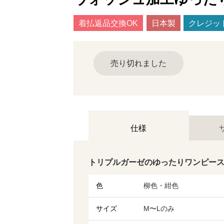
着払返品交換OK
日本製
クレジッ
売り切れました
仕様
トリプルガーゼのゆったりワンピー
色
柳色・紺色
サイズ
M〜Lのみ