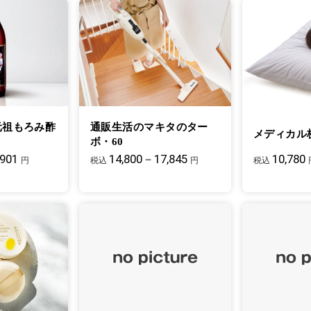
元祖もろみ酢
通販生活のマキタのター
メディカル
ボ・60
,901
14,800－17,845
10,780
円
税込
円
税込