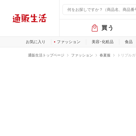
グ
買う
ロ
ー
バ
お気に入り
ファッション
美容･化粧品
食品
ル
メ
通販生活トップページ
ファッション
春夏服
トリプルガ
ニ
ュ
ー