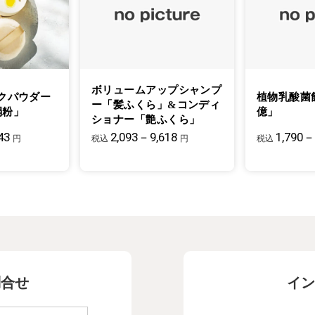
ボリュームアップシャンプ
クパウダー
植物乳酸菌
ー「髪ふくら」&コンディ
絹粉」
億」
ショナー「艶ふくら」
43
2,093－9,618
1,790－
円
税込
円
税込
問合せ
イン