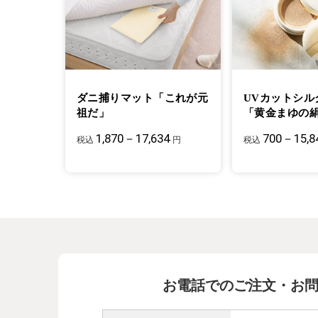
ダニ捕りマット「これが元
UVカットシル
祖だ」
「黄金まゆの
1,870－17,634
700－15,8
税込
円
税込
お電話でのご注文・お