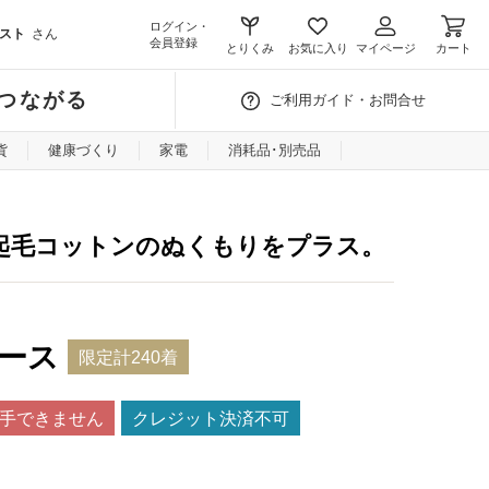
ログイン・
スト
さん
会員登録
とりくみ
お気に入り
マイページ
カート
つながる
ご利用ガイド・お問合せ
貨
健康づくり
家電
消耗品･別売品
起毛コットンのぬくもりをプラス。
ピース
限定計240着
手できません
クレジット決済不可