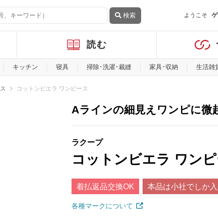
検索
ようこそ
ゲ
読む
キッチン
寝具
掃除･洗濯･裁縫
家具･収納
生活雑
ス
コットンビエラ ワンピース
Aラインの細見えワンピに微
ラクープ
コットンビエラ ワン
着払返品交換OK
本品は小社でしか入
各種マークについて