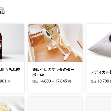
品
元祖もろみ酢
通販生活のマキタのター
メディカル
ボ・60
,901
14,800－17,845
10,780
円
税込
円
税込