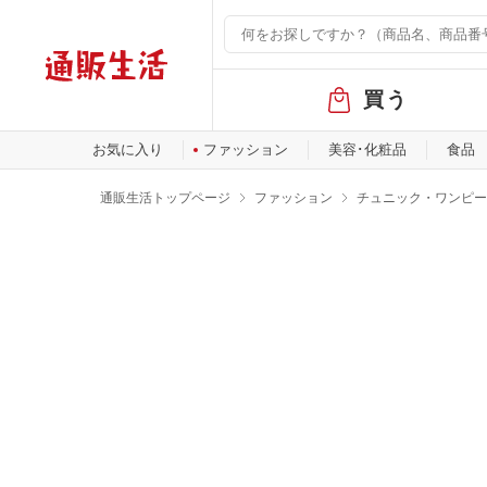
グ
買う
ロ
ー
バ
お気に入り
ファッション
美容･化粧品
食品
ル
メ
通販生活トップページ
ファッション
チュニック・ワンピー
ニ
ュ
ー