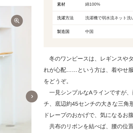
素材
綿100%
洗濯方法
洗濯機で弱水流ネット洗
製造国
中国
冬のワンピースは、レギンスやタ
れが心配……という方は、着やせ服
をどうぞ。
一見シンプルなAラインですが、
チ、底辺約45センチの大きな三角
ドレープのおかげで、気になるお
共布のリボンを結べば、腰の位置