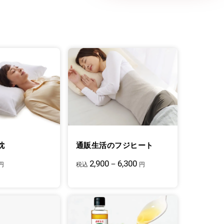
枕
通販生活のフジヒート
2,900－6,300
円
税込
円