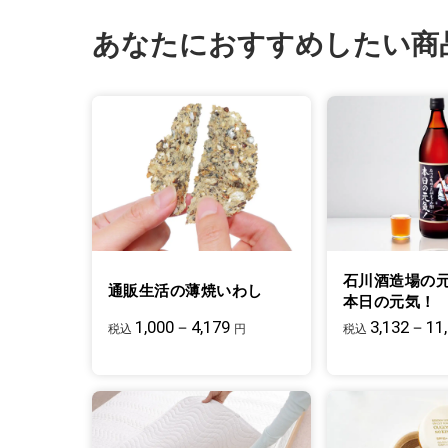
あなたにおすすめしたい商
石川酒造場の
通販生活の薄焼いわし
本日の元気！
1,000－4,179
3,132－11
税込
円
税込