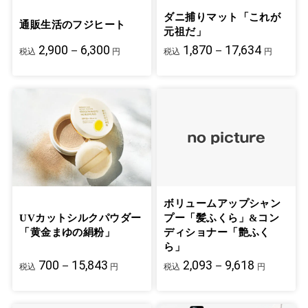
ダニ捕りマット「これが
通販生活のフジヒート
元祖だ」
2,900－6,300
1,870－17,634
税込
円
税込
円
ボリュームアップシャン
UVカットシルクパウダー
プー「髪ふくら」&コン
「黄金まゆの絹粉」
ディショナー「艶ふく
ら」
700－15,843
2,093－9,618
税込
円
税込
円