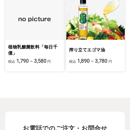
植物乳酸菌飲料「毎日千
搾り立てエゴマ油
億」
1,790－3,580
1,890－3,780
税込
円
税込
円
お電話でのご注文・お問合せ