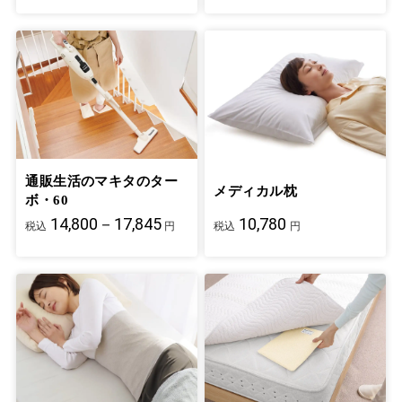
通販生活のマキタのター
メディカル枕
ボ・60
14,800－17,845
10,780
税込
円
税込
円