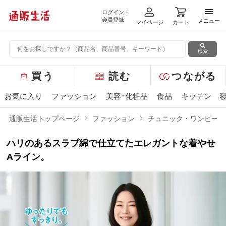
ログイン・
メニ
会員登録
メニュー
マイページ
カート
検索
グ
買う
読む
つながる
ロ
ー
お気に入り
ファッション
美容･化粧品
食品
キッチン
バ
ル
通販生活トップページ
ファッション
チュニック・ワンピース
メ
ニ
ハリのあるスラブ綿で仕立てたエレガントな着やせ
ュ
ー
Aライン。