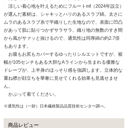
涼しい着心地を叶えるためにフルートmf（2024年設立）
が選んだ素材は、シャキッとハリのあるスラブ綿。太さに
ムラのあるスラブ糸で平織りした生地なので、表面に凹凸
があって肌に貼りつかずサラサラ。織り地の無数のすき間
から風がサァッと抜けるので、通気性は同厚綿の約2.7倍
もあります。
お腹もお尻もカバーするゆったりシルエットですが、裾
幅が105センチもある大胆なAラインから生まれる優雅な
ドレープが、上半身のほっそり感を強調します。立体的な
重ね襟が顔立ちを華奢に見せてくれる効果も見逃せませ
ん。
かぶって着てください。
※通気性は（一財）日本繊維製品品質技術センター調べ。
商品レビュー