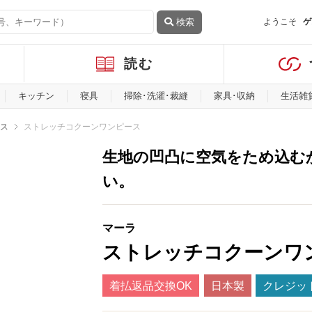
検索
ようこそ
ゲ
読む
キッチン
寝具
掃除･洗濯･裁縫
家具･収納
生活雑
ス
ストレッチコクーンワンピース
生地の凹凸に空気をため込むか
い。
マーラ
ストレッチコクーンワ
着払返品交換OK
日本製
クレジッ