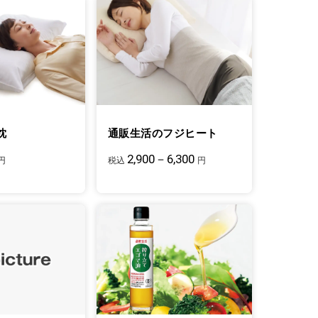
枕
通販生活のフジヒート
2,900－6,300
円
税込
円