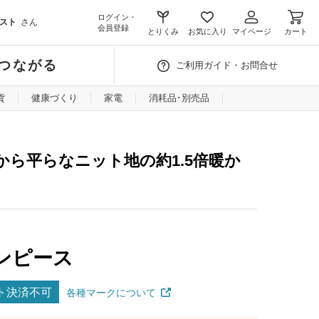
ログイン・
スト
さん
会員登録
とりくみ
お気に入り
マイページ
カート
つながる
ご利用ガイド・お問合せ
貨
健康づくり
家電
消耗品･別売品
ら平らなニット地の約1.5倍暖か
ンピース
ト決済不可
各種マークについて