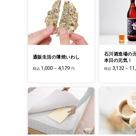
石川酒造場の
通販生活の薄焼いわし
本日の元気！
1,000－4,179
3,132－11
税込
円
税込