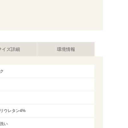
サイズ詳細
環境情報
ク
リウレタン4%
洗い