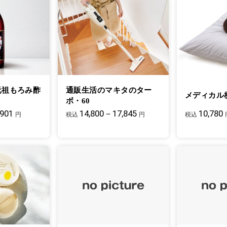
元祖もろみ酢
通販生活のマキタのター
メディカル
ボ・60
,901
14,800－17,845
10,780
円
税込
円
税込