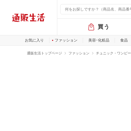
グ
買う
ロ
ー
バ
お気に入り
ファッション
美容･化粧品
食品
ル
メ
通販生活トップページ
ファッション
チュニック・ワンピー
ニ
ュ
ー