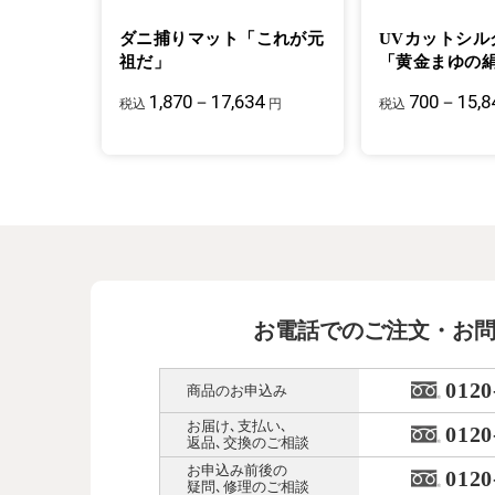
ダニ捕りマット「これが元
UVカットシル
祖だ」
「黄金まゆの
1,870－17,634
700－15,8
税込
円
税込
お電話でのご注文・お
0120
商品のお申込み
お届け､支払い､
0120
返品､交換のご相談
お申込み前後の
0120
疑問､修理のご相談