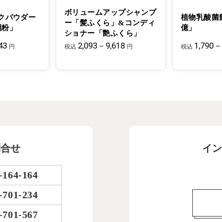
ボリュームアップシャンプ
クパウダー
植物乳酸菌
ー「髪ふくら」&コンディ
絹粉」
億」
ショナー「艶ふくら」
43
2,093－9,618
1,790－
円
税込
円
税込
問合せ
イン
-164-164
-701-234
-701-567