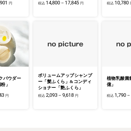
,901
14,800－17,845
10,780
円
税込
円
税込
ボリュームアップシャンプ
クパウダー
植物乳酸菌
ー「髪ふくら」&コンディ
絹粉」
億」
ショナー「艶ふくら」
43
2,093－9,618
1,790－
円
税込
円
税込