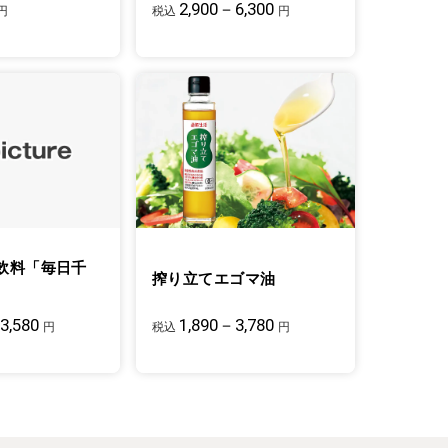
2,900－6,300
円
税込
円
飲料「毎日千
搾り立てエゴマ油
3,580
1,890－3,780
円
税込
円