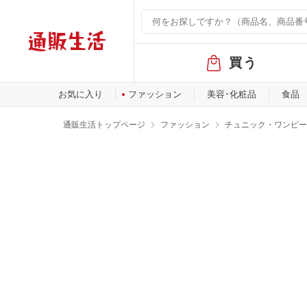
グ
買う
ロ
ー
バ
お気に入り
ファッション
美容･化粧品
食品
ル
メ
通販生活トップページ
ファッション
チュニック・ワンピー
ニ
ュ
ー