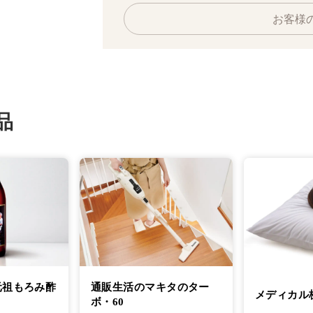
お客様
品
元祖もろみ酢
通販生活のマキタのター
メディカル
ボ・60