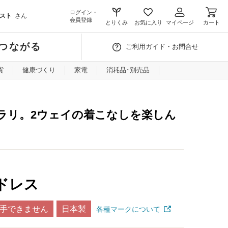
ログイン・
スト
さん
会員登録
とりくみ
お気に入り
マイページ
カート
つながる
ご利用ガイド・お問合せ
貨
健康づくり
家電
消耗品･別売品
ラリ。2ウェイの着こなしを楽しん
ドレス
手できません
日本製
各種マークについて