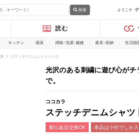
検索
ようこそ
ゲ
読む
キッチン
寝具
掃除･洗濯･裁縫
家具･収納
生活雑
ス
ステッチデニムシャツドレス
光沢のある刺繍に遊び心がチ
で。
ココカラ
ステッチデニムシャツ
着払返品交換OK
本品は小社でしか入