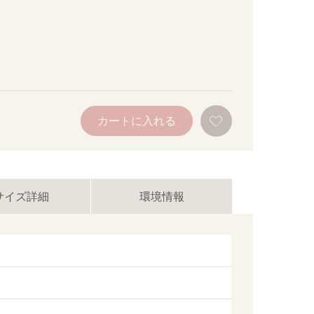
お
カートに入れる
気
に
入
り
に
追
加
サイズ詳細
環境情報