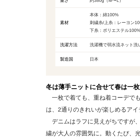
重さ
約380g（M〜L）
本体：綿100%
素材
刺繍糸/上糸：レーヨン10
下糸：ポリエステル100
洗濯方法
洗濯機で弱水流ネット洗
製造国
日本
冬は薄手ニットに合せて春は一枚
一枚で着ても、重ね着コーデでも
は、2通りのきれいが楽しめるアイ
デニムはラフに見えがちですが、
繍が大人の雰囲気に。動くたび、