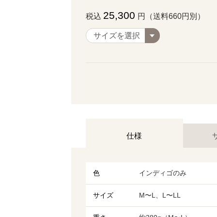
25,300
税込
円（送料660円別）
仕様
色
インディゴのみ
サイズ
M〜L、L〜LL