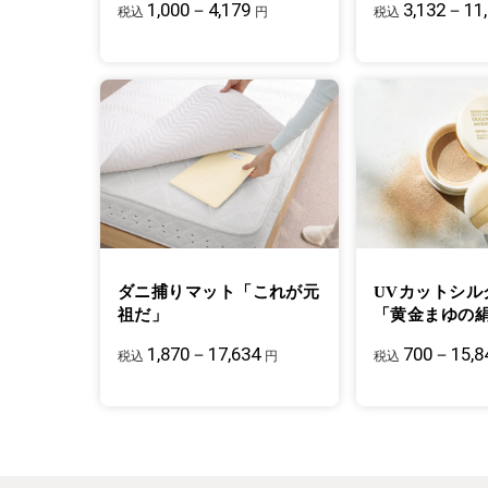
1,000－4,179
3,132－11
税込
円
税込
ダニ捕りマット「これが元
UVカットシル
祖だ」
「黄金まゆの
1,870－17,634
700－15,8
税込
円
税込