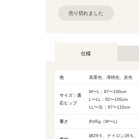
売り切れました
仕様
色
蒸栗色、薄桃色、炭色
M〜L：87〜100cm
サイズ：適
L〜LL：92〜105cm
応ヒップ
LL〜3L：97〜110cm
重さ
約45g（M〜L)
綿29％、ナイロン28％、