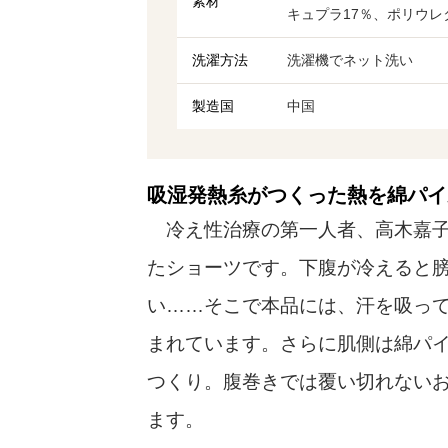
素材
キュプラ17％、ポリウレ
洗濯方法
洗濯機でネット洗い
製造国
中国
吸湿発熱糸がつくった熱を綿パイ
冷え性治療の第一人者、高木嘉子
たショーツです。下腹が冷えると
い……そこで本品には、汗を吸っ
まれています。さらに肌側は綿パ
つくり。腹巻きでは覆い切れない
ます。