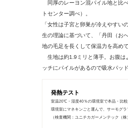
同厚のレーヨン混パイル地と比べて
トセンター調べ）。
「女性は子宮と卵巣が冷えやすい
生の理論に基づいて、「丹田（おへ
地の毛足を長くして保温力を高め
生地は約1.9ミリと薄手。お腹は
ッチにパイルがあるので吸水パッ
発熱テスト
室温20℃・湿度40％の環境室で本品・比
環境室にマネキンごと運んで、サーモグラフ
（検査機関：ユニチカガーメンテック（株