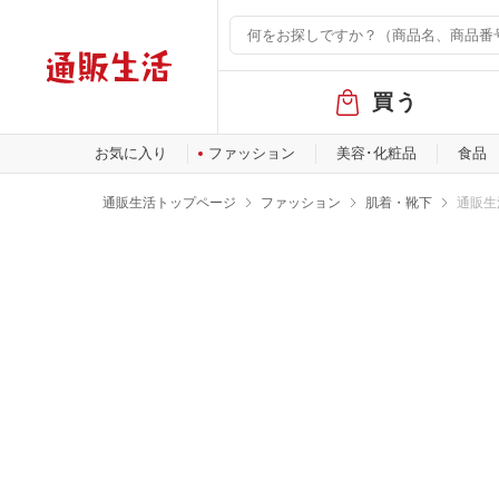
グ
買う
ロ
ー
バ
お気に入り
ファッション
美容･化粧品
食品
ル
メ
通販生活トップページ
ファッション
肌着・靴下
通販生
ニ
ュ
ー