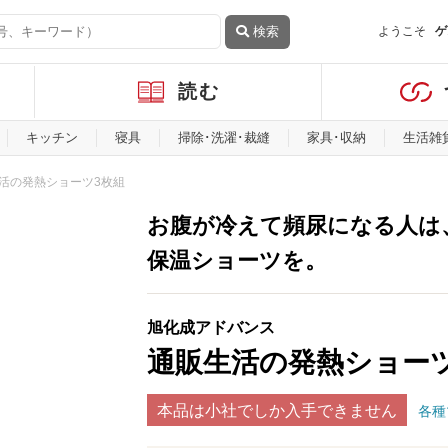
検索
ようこそ
ゲ
読む
キッチン
寝具
掃除･洗濯･裁縫
家具･収納
生活雑
活の発熱ショーツ3枚組
お腹が冷えて頻尿になる人は
保温ショーツを。
旭化成アドバンス
通販生活の発熱ショー
本品は小社でしか入手できません
各種