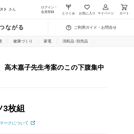
ログイン・
スト
さん
会員登録
とりくみ
お気に入り
マイページ
カート
つながる
ご利用ガイド・お問合せ
貨
健康づくり
家電
消耗品･別売品
、高木嘉子先生考案のこの下腹集中
ツ3枚組
マークについて