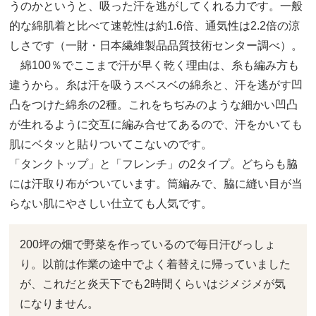
うのかというと、吸った汗を逃がしてくれる力です。一般
的な綿肌着と比べて速乾性は約1.6倍、通気性は2.2倍の涼
しさです（一財・日本繊維製品品質技術センター調べ）。
綿100％でここまで汗が早く乾く理由は、糸も編み方も
違うから。糸は汗を吸うスベスベの綿糸と、汗を逃がす凹
凸をつけた綿糸の2種。これをちぢみのような細かい凹凸
が生れるように交互に編み合せてあるので、汗をかいても
肌にベタッと貼りついてこないのです。
「タンクトップ」と「フレンチ」の2タイプ。どちらも脇
には汗取り布がついています。筒編みで、脇に縫い目が当
らない肌にやさしい仕立ても人気です。
200坪の畑で野菜を作っているので毎日汗びっしょ
り。以前は作業の途中でよく着替えに帰っていました
が、これだと炎天下でも2時間くらいはジメジメが気
になりません。