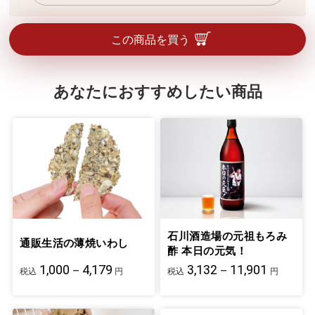
この商品を買う
あなたにおすすめしたい商品
石川酒造場の元祖もろみ
通販生活の薄焼いわし
酢 本日の元気！
1,000－4,179
3,132－11,901
税込
円
税込
円