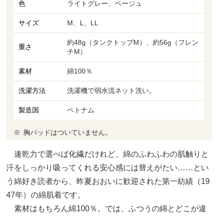
色
ライトグレー、ベージュ
サイズ
M、L、LL
約48g（タンクトップM）、約56g（フレン
重さ
チM）
素材
綿100％
洗濯方法
洗濯機で弱水流ネット洗い。
製造国
ベトナム
胸パッドはついていません。
速乾力で選べば化繊だけれど、綿のふわふわの肌触りと
汗をしっかり吸ってくれる安心感には替えがたい……とい
う綿好き読者から、昨夏おおいに歓迎された第一紡績（19
47年）の綿肌着です。
素材はもちろん綿100％。では、ふつうの綿とどこが違