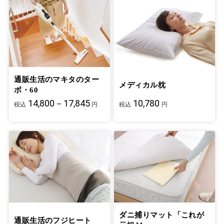
通販生活のマキタのター
メディカル枕
ボ・60
14,800－17,845
10,780
税込
円
税込
円
ダニ捕りマット「これが
通販生活のフジヒート