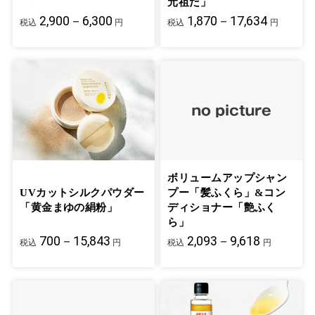
元祖だ」
2,900－6,300
1,870－17,634
税込
円
税込
円
ボリュームアップシャン
UVカットシルクパウダー
プー「髪ふくら」&コン
「黄金まゆの絹粉」
ディショナー「艶ふく
ら」
700－15,843
2,093－9,618
税込
円
税込
円