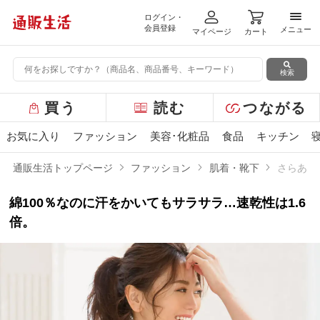
ログイン・
メニ
会員登録
メニュー
マイページ
カート
検索
グ
買う
読む
つながる
ロ
ー
お気に入り
ファッション
美容･化粧品
食品
キッチン
バ
ル
通販生活トップページ
ファッション
肌着・靴下
さらあみ
メ
ニ
綿100％なのに汗をかいてもサラサラ…速乾性は1.6
ュ
ー
倍。