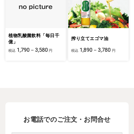
植物乳酸菌飲料「毎日千
搾り立てエゴマ油
億」
1,790－3,580
1,890－3,780
税込
円
税込
円
お電話でのご注文・お問合せ