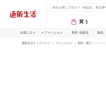
グ
買う
ロ
ー
バ
お気に入り
ファッション
美容･化粧品
食品
ル
メ
通販生活トップページ
ファッション
肌着・靴下
シャキ
ニ
ュ
ー