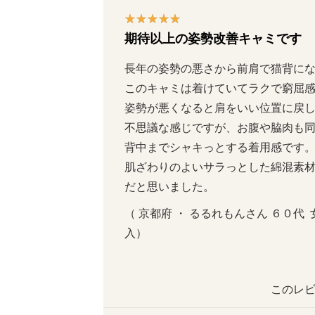
期待以上の姿勢改善キャミです
長年の姿勢の悪さから前肩で猫背になっ
このキャミは着けていてラクで窮屈感が
姿勢が悪くなると肩をいい位置に戻し
不思議な感じですが、お腹や脇肉も同時
背中までシャキっとする着用感です。
肌ざわりのよいサラっとした綿混素
だと思いました。
（ 京都府 ・ るるれもんさん ６０代  女性
入）
このレビ