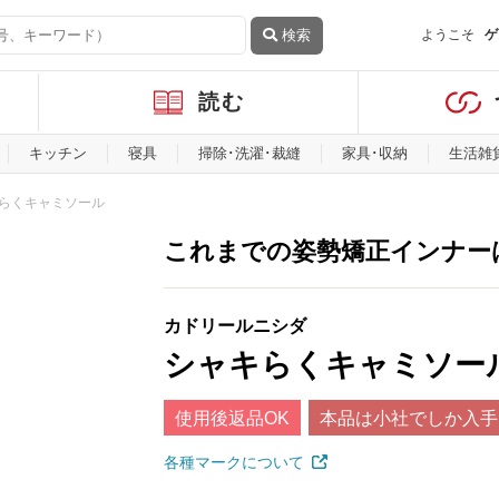
検索
ようこそ
ゲ
読む
キッチン
寝具
掃除･洗濯･裁縫
家具･収納
生活雑
らくキャミソール
これまでの姿勢矯正インナー
カドリールニシダ
シャキらくキャミソー
使用後返品OK
本品は小社でしか入手
各種マークについて