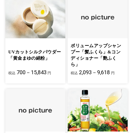
ボリュームアップシャン
UVカットシルクパウダー
プー「髪ふくら」&コン
「黄金まゆの絹粉」
ディショナー「艶ふく
ら」
700－15,843
2,093－9,618
税込
円
税込
円