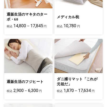
通販生活のマキタのター
メディカル枕
ボ・60
14,800－17,845
10,780
税込
円
税込
円
ダニ捕りマット「これが
通販生活のフジヒート
元祖だ」
2,900－6,300
1,870－17,634
税込
円
税込
円