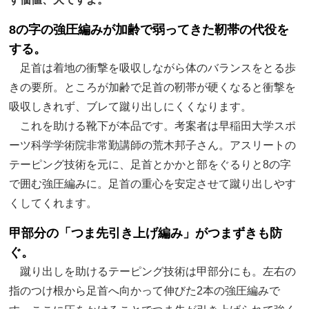
8の字の強圧編みが加齢で弱ってきた靭帯の代役を
する。
足首は着地の衝撃を吸収しながら体のバランスをとる歩
きの要所。ところが加齢で足首の靭帯が硬くなると衝撃を
吸収しきれず、ブレて蹴り出しにくくなります。
これを助ける靴下が本品です。考案者は早稲田大学スポ
ーツ科学学術院非常勤講師の荒木邦子さん。アスリートの
テーピング技術を元に、足首とかかと部をぐるりと8の字
で囲む強圧編みに。足首の重心を安定させて蹴り出しやす
くしてくれます。
甲部分の「つま先引き上げ編み」がつまずきも防
ぐ。
蹴り出しを助けるテーピング技術は甲部分にも。左右の
指のつけ根から足首へ向かって伸びた2本の強圧編みで