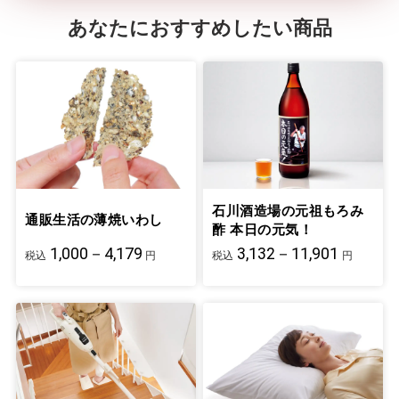
あなたにおすすめしたい商品
石川酒造場の元祖もろみ
通販生活の薄焼いわし
酢 本日の元気！
1,000－4,179
3,132－11,901
税込
円
税込
円