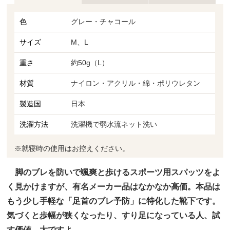
色
グレー・チャコール
サイズ
M、L
重さ
約50g（L）
材質
ナイロン・アクリル・綿・ポリウレタン
製造国
日本
洗濯方法
洗濯機で弱水流ネット洗い
※就寝時の使用はお控えください。
脚のブレを防いで颯爽と歩けるスポーツ用スパッツをよ
く見かけますが、有名メーカー品はなかなか高価。本品は
もう少し手軽な「足首のブレ予防」に特化した靴下です。
気づくと歩幅が狭くなったり、すり足になっている人、試
す価値、大ですよ。