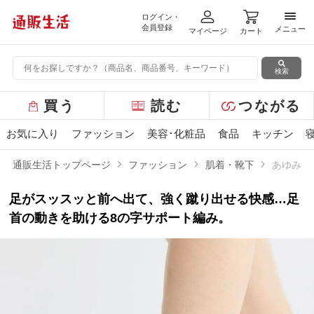
ログイン・
メニ
会員登録
メニュー
マイページ
カート
検索
グ
買う
読む
つながる
ロ
ー
お気に入り
ファッション
美容･化粧品
食品
キッチン
バ
ル
通販生活トップページ
ファッション
肌着・靴下
あゆみア
メ
ニ
足がスッスッと前へ出て、強く蹴り出せる快感…足
ュ
ー
首の動きを助ける8の字サポート編み。