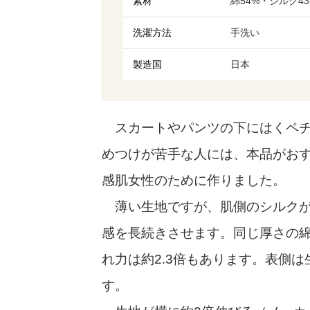
素材
綿54%・シルク4
洗濯方法
手洗い
製造国
日本
スカートやパンツの下にはくペチ
めつけが苦手な人には、本品がおす
感肌女性のために作りました。
薄い生地ですが、肌側のシルクが
感を長続きさせます。同じ厚さの綿
れ力は約2.3倍もあります。表側
す。