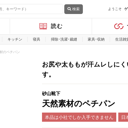
検索
ようこそ
ゲ
読む
キッチン
寝具
掃除･洗濯･裁縫
家具･収納
生活雑
材のペチパン
お尻や太ももが汗ムレしにく
す。
砂山靴下
天然素材のペチパン
本品は小社でしか入手できません
日