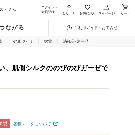
ログイン・
スト
さん
会員登録
とりくみ
お気に入り
マイページ
カート
つながる
ご利用ガイド・お問合せ
貨
健康づくり
家電
消耗品･別売品
い、肌側シルクののびのびガーゼで
本製
各種マークについて