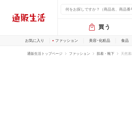
グ
買う
ロ
ー
バ
お気に入り
ファッション
美容･化粧品
食品
ル
メ
通販生活トップページ
ファッション
肌着・靴下
天然素
ニ
ュ
ー