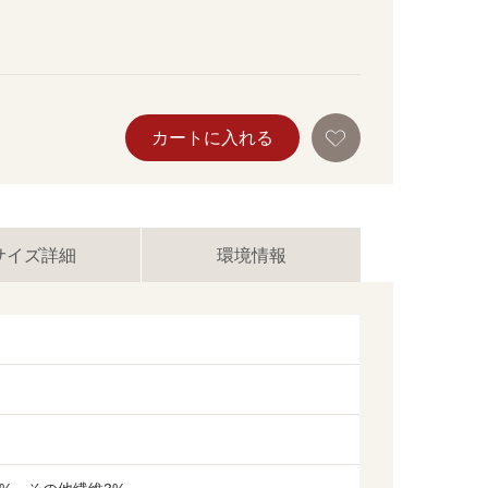
お
カートに入れる
気
に
入
り
に
追
加
サイズ詳細
環境情報