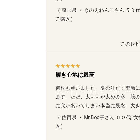
（ 埼玉県 ・ きのえわんこさん ５０代  女
ご購入）
このレビ
履き心地は最高
何枚も買いました。夏の汗だく季節
ます。ただ、太ももが太めの私。股
に穴があいてしまい本当に残念。大
（ 佐賀県 ・ Mr.Boo子さん ６０代  女
入）