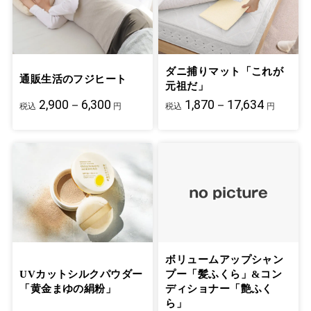
ダニ捕りマット「これが
通販生活のフジヒート
元祖だ」
2,900－6,300
1,870－17,634
税込
円
税込
円
ボリュームアップシャン
UVカットシルクパウダー
プー「髪ふくら」&コン
「黄金まゆの絹粉」
ディショナー「艶ふく
ら」