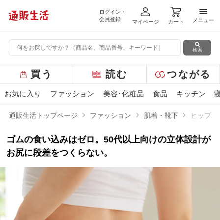
ログイン・
メニ
会員登録
メニュー
マイページ
カート
検索
グ
買う
読む
つながる
ロ
ー
お気に入り
ファッション
美容･化粧品
食品
キッチン
バ
ル
通販生活トップページ
ファッション
肌着・靴下
ヒップサ
メ
ニ
ゴムの食い込みはゼロ。50代以上向けの立体設計が
ュ
ー
お尻に段差をつくらない。