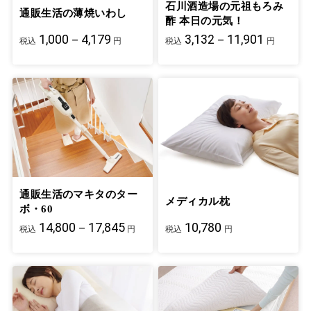
石川酒造場の元祖もろみ
通販生活の薄焼いわし
酢 本日の元気！
1,000－4,179
3,132－11,901
税込
円
税込
円
通販生活のマキタのター
メディカル枕
ボ・60
14,800－17,845
10,780
税込
円
税込
円