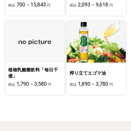
700－15,843
2,093－9,618
税込
円
税込
円
植物乳酸菌飲料「毎日千
搾り立てエゴマ油
億」
1,790－3,580
1,890－3,780
税込
円
税込
円