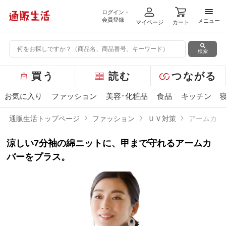
ログイン・
メニ
会員登録
メニュー
マイページ
カート
検索
グ
買う
読む
つながる
ロ
ー
お気に入り
ファッション
美容･化粧品
食品
キッチン
バ
ル
通販生活トップページ
ファッション
ＵＶ対策
アームカバ
メ
ニ
涼しい7分袖の綿ニットに、甲まで守れるアームカ
ュ
ー
バーをプラス。