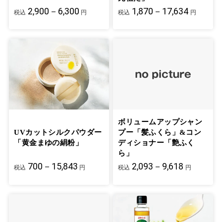
2,900－6,300
1,870－17,634
税込
円
税込
円
ボリュームアップシャン
UVカットシルクパウダー
プー「髪ふくら」&コン
「黄金まゆの絹粉」
ディショナー「艶ふく
ら」
700－15,843
2,093－9,618
税込
円
税込
円