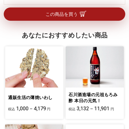
この商品を買う
あなたにおすすめしたい商品
石川酒造場の元祖もろみ
通販生活の薄焼いわし
酢 本日の元気！
1,000－4,179
3,132－11,901
税込
円
税込
円