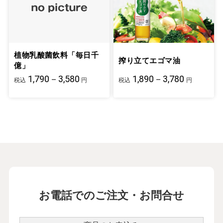
植物乳酸菌飲料「毎日千
搾り立てエゴマ油
億」
1,790－3,580
1,890－3,780
税込
円
税込
円
お電話でのご注文・お問合せ