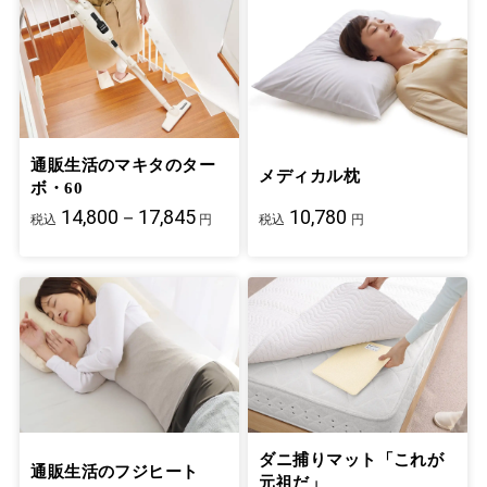
通販生活のマキタのター
メディカル枕
ボ・60
14,800－17,845
10,780
税込
円
税込
円
ダニ捕りマット「これが
通販生活のフジヒート
元祖だ」