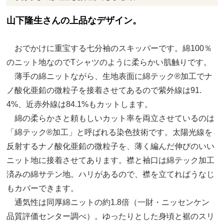
山下隆生さんの上品なデザイン。
おでかけに重宝する七分袖のスキッパーです。綿100％
のニット地なのでTシャツのように柔らかい肌触りです。
薄手の綿ニットながら、生地表面に綿テック®加工でナ
ノ酸化亜鉛の微粒子を接着させてあるので紫外線は91.
4%、近赤外線は84.1%もカットします。
綿の柔らかさと頼もしいカット率を両立させているのは
「綿テック®加工」と呼ばれる染色技術です。太陽光線を
反射するナノ酸化亜鉛の微粒子を、薄く編んだ伸びのいい
ニット地に接着させてあります。襟と袖口は綿テック加工
済みの綿サテン地。ハリがあるので、襟を立てればうなじ
もカバーできます。
通気性は同厚綿ニットの約1.8倍（一財・ニッセンケン
品質評価センター調べ）。ゆったりとした身頃と裾のスリ