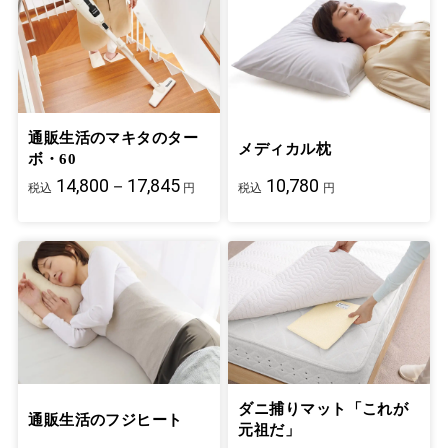
通販生活のマキタのター
メディカル枕
ボ・60
14,800－17,845
10,780
税込
円
税込
円
ダニ捕りマット「これが
通販生活のフジヒート
元祖だ」