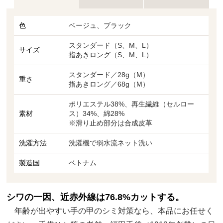
色
ベージュ、ブラック
スタンダード（S、M、L）
サイズ
指あきロング（S、M、L）
スタンダード／28g（M）
重さ
指あきロング／68g（M）
ポリエステル38%、再生繊維（セルロー
素材
ス）34%、綿28%
※滑り止め部分は合成皮革
洗濯方法
洗濯機で弱水流ネット洗い
製造国
ベトナム
シワの一因、近赤外線は76.8%カットする。
年齢が出やすい手の甲のシミ対策なら、本品にお任せく