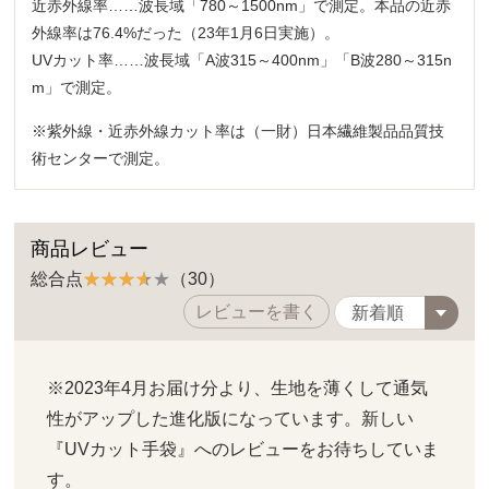
近赤外線率……波長域「780～1500nm」で測定。本品の近赤
外線率は76.4%だった（23年1月6日実施）。
UVカット率……波長域「A波315～400nm」「B波280～315n
m」で測定。
※紫外線・近赤外線カット率は（一財）日本繊維製品品質技
術センターで測定。
商品レビュー
総合点
（30）
レビューを書く
※2023年4月お届け分より、生地を薄くして通気
性がアップした進化版になっています。新しい
『UVカット手袋』へのレビューをお待ちしていま