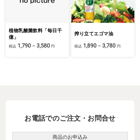
植物乳酸菌飲料「毎日千
搾り立てエゴマ油
億」
1,790－3,580
1,890－3,780
税込
円
税込
円
お電話でのご注文・お問合せ
商品のお申込み