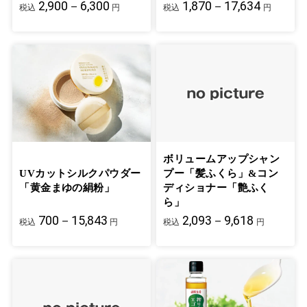
2,900－6,300
1,870－17,634
税込
円
税込
円
ボリュームアップシャン
UVカットシルクパウダー
プー「髪ふくら」&コン
「黄金まゆの絹粉」
ディショナー「艶ふく
ら」
700－15,843
2,093－9,618
税込
円
税込
円