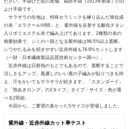
ださい。手袋ひと筋の老舗、福田手袋（1913年創業）の日
よけ手袋です。
サラサラの生地は、特殊セラミックを練り込んだ旭化成
の糸「エラクール®BB」と、紫外線を反射する酸化チタン
入りポリエステル糸で編み上げてあります。2種類の糸の
相乗効果で、シミの一因となる紫外線は96.5%以上遮断。
シワやたるみを招きやすい近赤外線も76.8%カットします
（一財・日本繊維製品品質技術センター調べ）。
近赤外線は日射熱のもとでもあるので、遮断することで
涼しさもアップ。風通しのいい鹿の子編みが貼りつきを抑
え、汗をかいてもサラサラが続きます。「スタンダード」
と「指あきロング」の2タイプ。タイプ・サイズ・色が選
べる2双組。
今回から、ご要望の多かったSサイズが登場しました。
紫外線・近赤外線カット率テスト