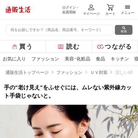
ログイン・
メニ
会員登録
メニュー
マイページ
カート
検索
グ
買う
読む
つながる
ロ
ー
お気に入り
ファッション
美容･化粧品
食品
キッチン
バ
ル
通販生活トップページ
ファッション
ＵＶ対策
涼しいUV
メ
ニ
手の"老け見え"をふせぐには、ムレない紫外線カッ
ュ
ー
ト手袋じゃないと。