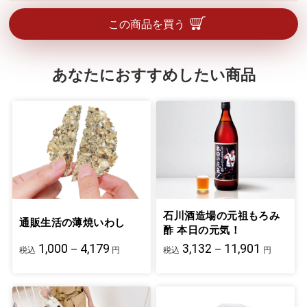
この商品を買う
あなたにおすすめしたい商品
石川酒造場の元祖もろみ
通販生活の薄焼いわし
酢 本日の元気！
1,000－4,179
3,132－11,901
税込
円
税込
円