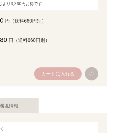
より3,360円お得です。
40
円（送料660円別）
880
円（送料660円別）
お
カートに入れる
気
に
入
り
に
追
加
環境情報
cm）