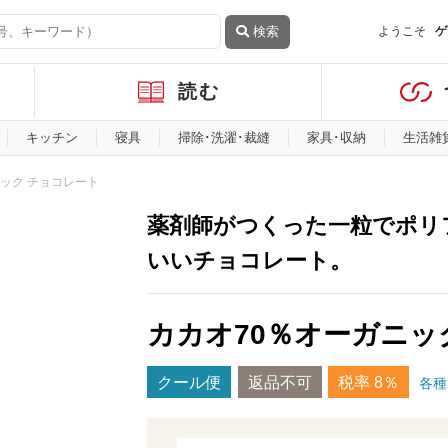
検索
ようこそ
ゲ
読む
キッチン
寝具
掃除･洗濯･裁縫
家具･収納
生活雑
ック チョコレート
薬剤師がつくった一粒でポリ
いいチョコレート。
カカオ70％オーガニッ
クール便
返品不可
税率 8％
各種