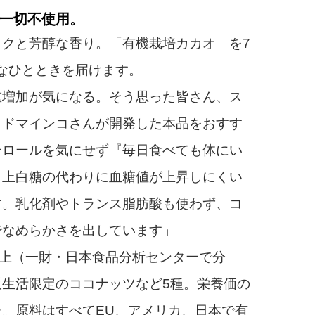
一切不使用。
クと芳醇な香り。「有機栽培カカオ」を7
なひとときを届けます。
増加が気になる。そう思った皆さん、ス
・ドマインコさんが開発した本品をおすす
テロールを気にせず『毎日食べても体にい
。上白糖の代わりに血糖値が上昇しにくい
す。乳化剤やトランス脂肪酸も使わず、コ
でなめらかさを出しています」
以上（一財・日本食品分析センターで分
生活限定のココナッツなど5種。栄養価の
。原料はすべてEU、アメリカ、日本で有