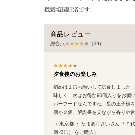
機栽培認証済です。
商品レビュー
総合点
（39）
夕食後のお楽しみ
初めは１缶お願いして試食しました。
味しく、次はお得な90個入りをお願
パーフードなんですね。星の王子様
個か２個、解説書を見ながら香りや
（ 東京都 ・ たまあじさいさん ７０代  
個×3缶） をご購入）