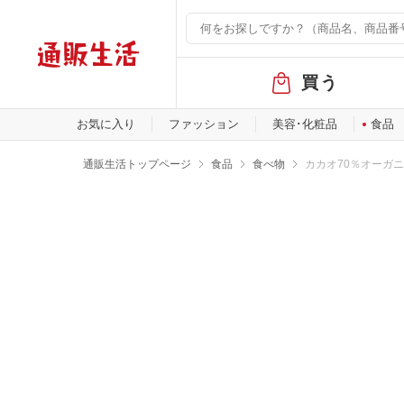
グ
買う
ロ
ー
バ
お気に入り
ファッション
美容･化粧品
食品
ル
メ
通販生活トップページ
食品
食べ物
カカオ70％オーガニ
ニ
ュ
ー