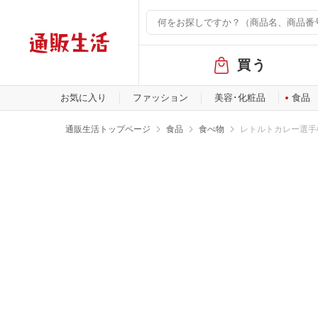
グ
買う
ロ
ー
バ
お気に入り
ファッション
美容･化粧品
食品
ル
メ
通販生活トップページ
食品
食べ物
レトルトカレー選手
ニ
ュ
ー