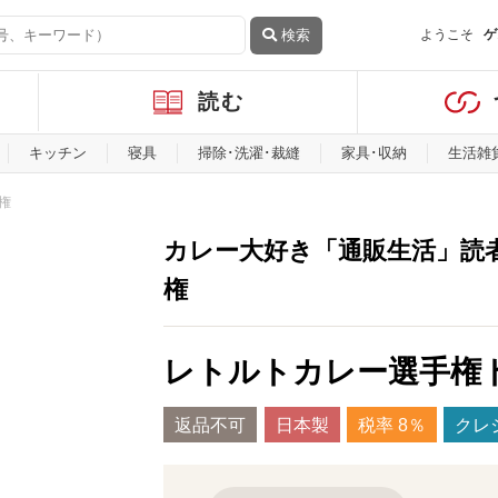
検索
ようこそ
ゲ
読む
キッチン
寝具
掃除･洗濯･裁縫
家具･収納
生活雑
権
カレー大好き「通販生活」読
権
レトルトカレー選手権ト
返品不可
日本製
税率 8％
クレ