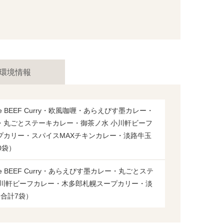
環境情報
 BEEF Curry・欧風咖喱・あらえびす墨カレー・
・丸ごとステーキカレー・御茶ノ水 小川軒ビーフ
プカリー・スパイスMAXチキンカレー・淡路牛玉
0袋）
 BEEF Curry・あらえびす墨カレー・丸ごとステ
小川軒ビーフカレー・木多郎札幌スープカリー・淡
合計7袋）