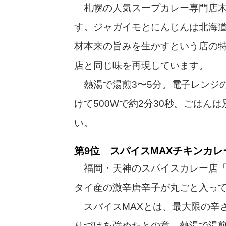
札幌の人気スープカレー専門店木多
す。ジャガイモとにんじんは北海
材本来の旨みを生かすという店の
店と同じ味を再現しています。
熱湯で湯煎3〜5分。電子レンジ
けて500Wで約2分30秒。ごはん
い。
第9位 スパイスMAXチキンカレ
福岡・天神のスパイスカレー店「TI
タイ産の激辛唐辛子が丸ごと入っ
スパイスMAXとは、最大限の辛
りづけを強めたとの意。熱湯で湯煎