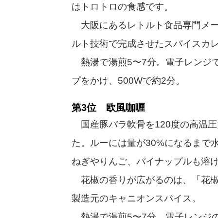
はトロトロの食感です。
大阪にあるレトルト食品専門メー
ルト技術で完成させたスパイスカ
熱湯で湯煎5〜7分。電子レンジ
プをかけ、500Wで約2分。
第3位 欧風咖喱
国産豚バラ軟骨を120度の高温
た。ルーには量が30%になるまで
ねぎやりんご、パイナップルも溶
花椒の香りが広がるのは、「花椒
製造元のキャニオンスパイス。
熱湯で湯煎5〜7分。電子レンジ