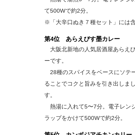
て500Wで約2分。
※「大辛口ぬき７種セット」には
第4位 あらえびす墨カレー
大阪北新地の人気居酒屋あらえび
ーです。
28種のスパイスをベースにソテ
ることでコクと旨みを引き出しま
す。
熱湯に入れて5〜7分。電子レン
ラップをかけて500Wで約2分。
第5位 カンボジアチキンカリー