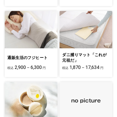
ダニ捕りマット「これが
通販生活のフジヒート
元祖だ」
2,900－6,300
1,870－17,634
税込
円
税込
円