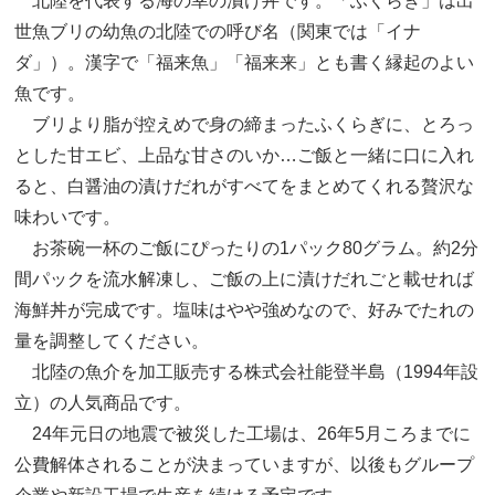
北陸を代表する海の幸の漬け丼です。「ふくらぎ」は出
世魚ブリの幼魚の北陸での呼び名（関東では「イナ
ダ」）。漢字で「福来魚」「福来来」とも書く縁起のよい
魚です。
ブリより脂が控えめで身の締まったふくらぎに、とろっ
とした甘エビ、上品な甘さのいか…ご飯と一緒に口に入れ
ると、白醤油の漬けだれがすべてをまとめてくれる贅沢な
味わいです。
お茶碗一杯のご飯にぴったりの1パック80グラム。約2分
間パックを流水解凍し、ご飯の上に漬けだれごと載せれば
海鮮丼が完成です。塩味はやや強めなので、好みでたれの
量を調整してください。
北陸の魚介を加工販売する株式会社能登半島（1994年設
立）の人気商品です。
24年元日の地震で被災した工場は、26年5月ころまでに
公費解体されることが決まっていますが、以後もグループ