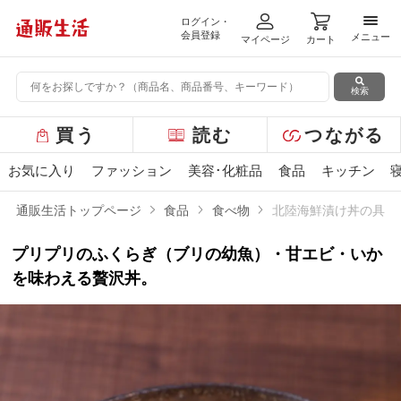
ログイン・
メニ
会員登録
メニュー
マイページ
カート
検索
グ
買う
読む
つながる
ロ
ー
お気に入り
ファッション
美容･化粧品
食品
キッチン
バ
ル
通販生活トップページ
食品
食べ物
北陸海鮮漬け丼の具（
メ
ニ
プリプリのふくらぎ（ブリの幼魚）・甘エビ・いか
ュ
ー
を味わえる贅沢丼。