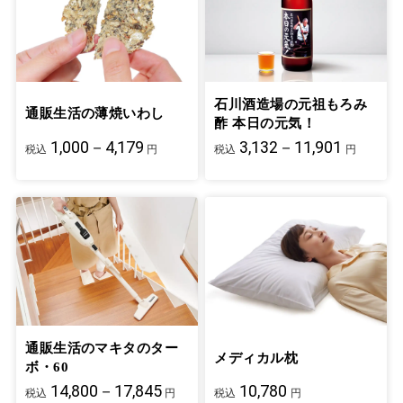
石川酒造場の元祖もろみ
通販生活の薄焼いわし
酢 本日の元気！
1,000－4,179
3,132－11,901
税込
円
税込
円
通販生活のマキタのター
メディカル枕
ボ・60
14,800－17,845
10,780
税込
円
税込
円