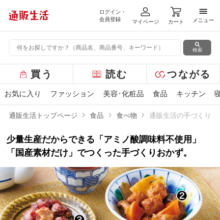
ログイン・
メニ
会員登録
メニュー
マイページ
カート
検索
グ
買う
読む
つながる
ロ
ー
お気に入り
ファッション
美容･化粧品
食品
キッチン
バ
ル
通販生活トップページ
食品
食べ物
通販生活の手づくりお
メ
ニ
少量生産だからできる「アミノ酸調味料不使用」
ュ
ー
「国産素材だけ」でつくった手づくりおかず。