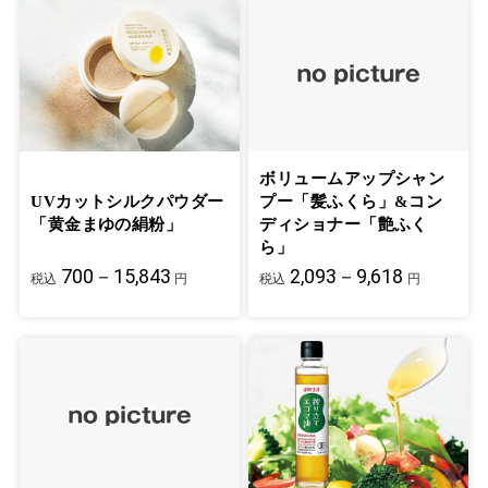
ボリュームアップシャン
UVカットシルクパウダー
プー「髪ふくら」&コン
「黄金まゆの絹粉」
ディショナー「艶ふく
ら」
700－15,843
2,093－9,618
税込
円
税込
円