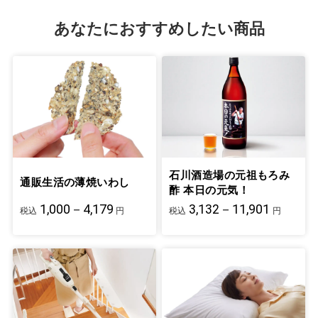
あなたにおすすめしたい商品
石川酒造場の元祖もろみ
通販生活の薄焼いわし
酢 本日の元気！
1,000－4,179
3,132－11,901
税込
円
税込
円