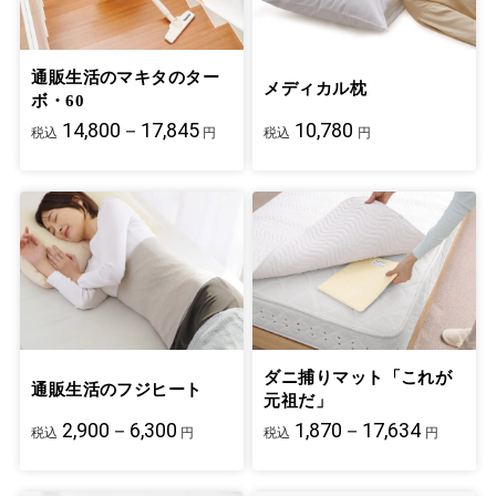
通販生活のマキタのター
メディカル枕
ボ・60
14,800－17,845
10,780
税込
円
税込
円
ダニ捕りマット「これが
通販生活のフジヒート
元祖だ」
2,900－6,300
1,870－17,634
税込
円
税込
円