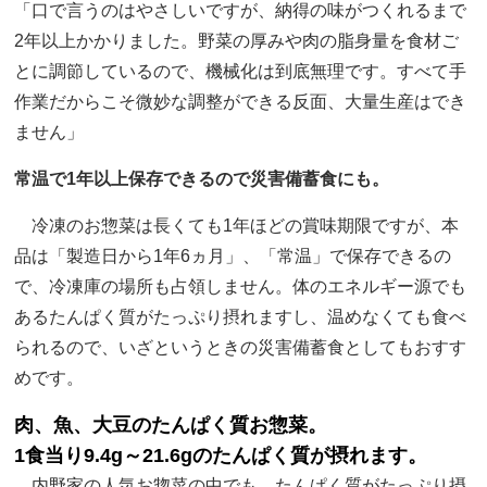
「口で言うのはやさしいですが、納得の味がつくれるまで
2年以上かかりました。野菜の厚みや肉の脂身量を食材ご
とに調節しているので、機械化は到底無理です。すべて手
作業だからこそ微妙な調整ができる反面、大量生産はでき
ません」
常温で1年以上保存できるので災害備蓄食にも。
冷凍のお惣菜は長くても1年ほどの賞味期限ですが、本
品は「製造日から1年6ヵ月」、「常温」で保存できるの
で、冷凍庫の場所も占領しません。体のエネルギー源でも
あるたんぱく質がたっぷり摂れますし、温めなくても食べ
られるので、いざというときの災害備蓄食としてもおすす
めです。
肉、魚、大豆のたんぱく質お惣菜。
1食当り9.4g～21.6gのたんぱく質が摂れます。
内野家の人気お惣菜の中でも、たんぱく質がたっぷり摂