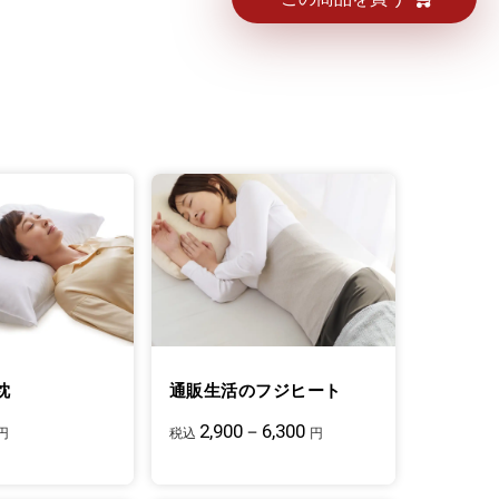
枕
通販生活のフジヒート
2,900－6,300
円
税込
円