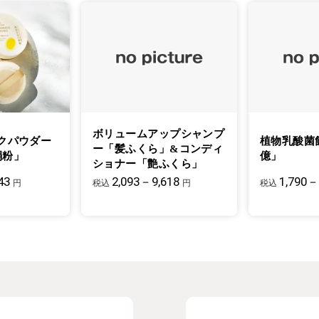
ボリュームアップシャンプ
クパウダー
植物乳酸菌
ー「髪ふくら」&コンディ
絹粉」
億」
ショナー「艶ふくら」
43
2,093－9,618
1,790－
円
税込
円
税込