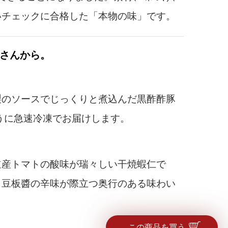
いチェックに合格した「本物の味」です。
さんから。
のソースでじっくりと煮込んだ黒酢酢豚
うに急速冷凍でお届けします。
茶禅華オーナーシェフ・川田智也さん：「麻
産トマトの酸味が瑞々しい干焼蝦仁で
理、「龍吟」で日本料理を学んだ後、「茶禅
、豆板醬の辛味が際立つ奥行のある味わい
和と漢の調和"を表現した中国料理が高く評
この商品を買う