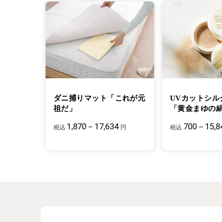
ダニ捕りマット「これが元
UVカットシル
祖だ」
「黄金まゆの
1,870－17,634
700－15,8
税込
円
税込