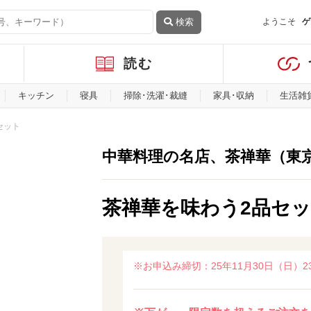
検索
ようこそ
ゲ
読む
キッチン
寝具
掃除･洗濯･裁縫
家具･収納
生活雑
セット
中華料理の名店、茶禅華（東
茶禅華を味わう2品セ
※お申込み締切：25年11月30日（日）23