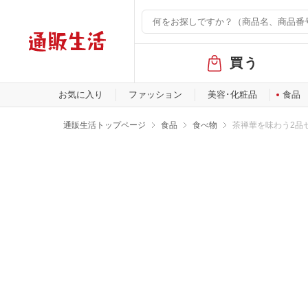
グ
買う
ロ
ー
バ
お気に入り
ファッション
美容･化粧品
食品
ル
メ
通販生活トップページ
食品
食べ物
茶禅華を味わう2品
ニ
ュ
ー