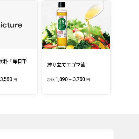
飲料「毎日千
搾り立てエゴマ油
3,580
1,890－3,780
円
税込
円