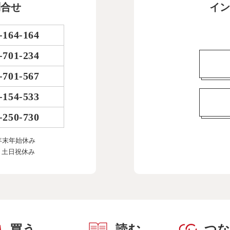
問合せ
イン
-164-164
-701-234
-701-567
-154-533
-250-730
年末年始休み
、土日祝休み
買う
読む
つ