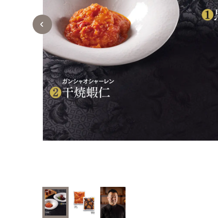
」で四川料
ープン。"
いる。