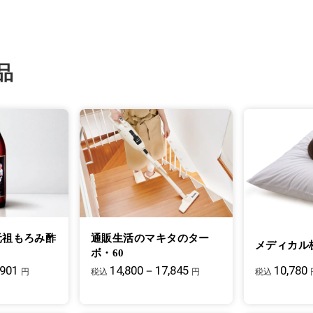
品
元祖もろみ酢
通販生活のマキタのター
メディカル
ボ・60
,901
14,800－17,845
10,780
円
税込
円
税込