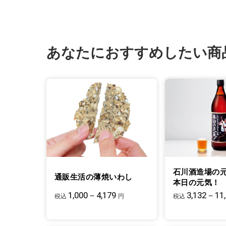
あなたにおすすめしたい商
石川酒造場の
通販生活の薄焼いわし
本日の元気！
1,000－4,179
3,132－11
税込
円
税込