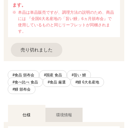
ます。
本品は単品販売ですが、調理方法の説明のため、商品
には 『全国6大名産地の「旨い鰻」6ヵ月頒布会』で
使用しているものと同じリーフレットが同梱されま
す。
売り切れました
#食品 頒布会
#国産 食品
#旨い 鰻
#食べ比べ 食品
#食品 厳選
#鰻 6大名産地
#鰻 頒布会
仕様
環境情報