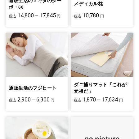
通販生活のマキタのター
メディカル枕
ボ・60
14,800－17,845
10,780
税込
円
税込
円
ダニ捕りマット「これが
通販生活のフジヒート
元祖だ」
2,900－6,300
1,870－17,634
税込
円
税込
円