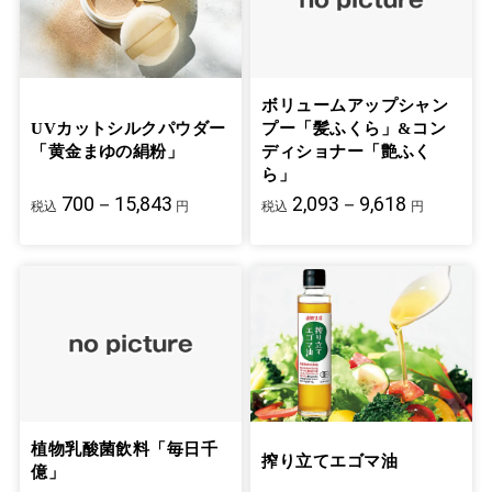
ボリュームアップシャン
UVカットシルクパウダー
プー「髪ふくら」&コン
「黄金まゆの絹粉」
ディショナー「艶ふく
ら」
700－15,843
2,093－9,618
税込
円
税込
円
植物乳酸菌飲料「毎日千
搾り立てエゴマ油
億」