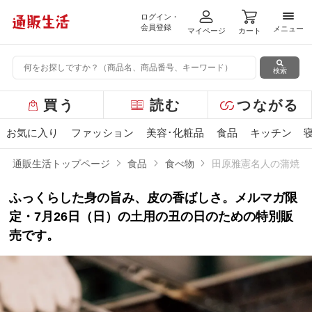
ログイン・
メニ
会員登録
メニュー
マイページ
カート
検索
グ
買う
読む
つながる
ロ
ー
お気に入り
ファッション
美容･化粧品
食品
キッチン
バ
ル
通販生活トップページ
食品
食べ物
田原雅憲名人の蒲焼
メ
ニ
ふっくらした身の旨み、皮の香ばしさ。メルマガ限
ュ
ー
定・7月26日（日）の土用の丑の日のための特別販
売です。