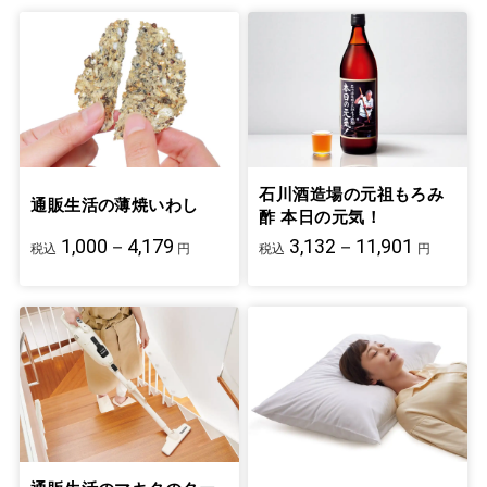
石川酒造場の元祖もろみ
通販生活の薄焼いわし
酢 本日の元気！
1,000－4,179
3,132－11,901
税込
円
税込
円