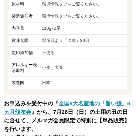
原材料
環境情報タブをご覧ください。
製造責任者
環境情報タブをご覧ください。
内容量
110g×2尾
賞味期限
製造日より「冷凍」90日
使用添加物
不使用
アレルギー表
小麦、大豆
示原料
製造国
日本
お申込みを受付中の『
全国6大名産地の「旨い鰻」6
ヵ月頒布会
』から、7月26日（日）の土用の丑の日
に合せて、メルマガ会員限定で特別に【単品販売】
を行います。