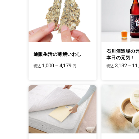
石川酒造場の
通販生活の薄焼いわし
本日の元気！
1,000－4,179
3,132－11
税込
円
税込