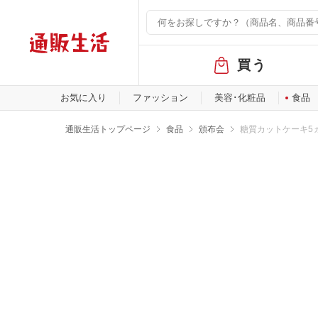
グ
買う
ロ
ー
バ
お気に入り
ファッション
美容･化粧品
食品
ル
メ
通販生活トップページ
食品
頒布会
糖質カットケーキ5
ニ
ュ
ー