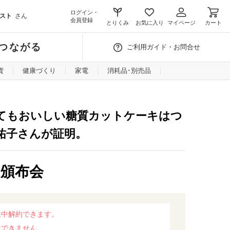
ログイン・
スト
さん
会員登録
とりくみ
お気に入り
マイページ
カート
つながる
ご利用ガイド・お問合せ
貨
健康づくり
家電
消耗品･別売品
てもおいしい糖質カットケーキはつ
祐子さんが証明。
月頒布会
途中解約できます。
けできません。