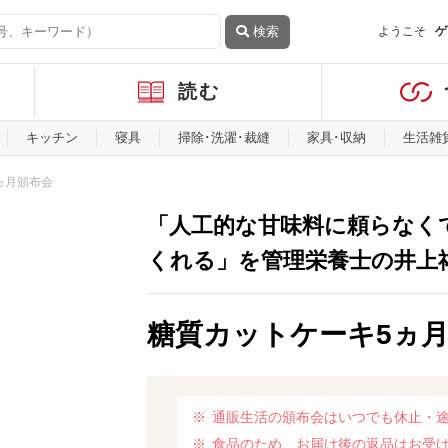
検索
ようこそ
ゲ
読む
キッチン
寝具
掃除･洗濯･裁縫
家具･収納
生活雑
ヵ月頒布会
「人工的な甘味料に頼らなく
くれる」を管理栄養士の井上
糖質カットケーキ5ヵ
通販生活の頒布会はいつでも休止・
食品のため、お届け後の返品はお受