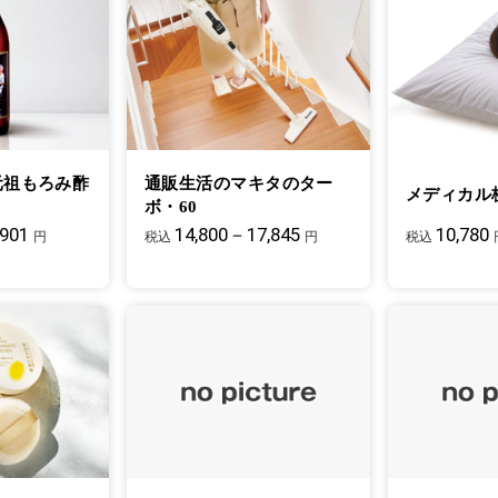
元祖もろみ酢
通販生活のマキタのター
メディカル
ボ・60
,901
14,800－17,845
10,780
円
税込
円
税込