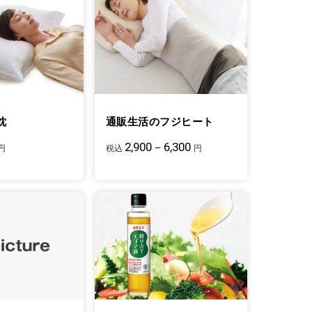
枕
通販生活のフジヒート
2,900－6,300
円
税込
円