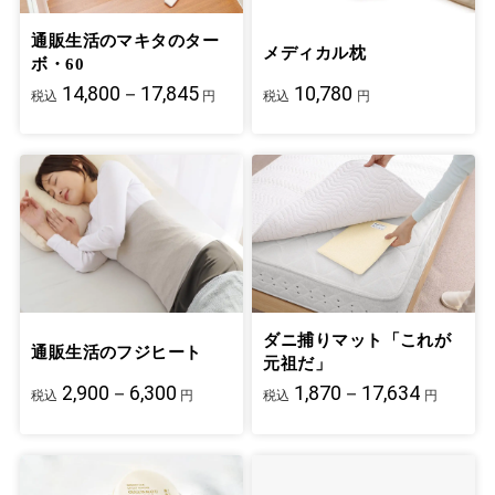
通販生活のマキタのター
メディカル枕
ボ・60
14,800－17,845
10,780
税込
円
税込
円
ダニ捕りマット「これが
通販生活のフジヒート
元祖だ」
2,900－6,300
1,870－17,634
税込
円
税込
円