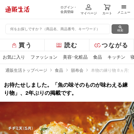
ログイン・
メニ
会員登録
メニュー
マイページ
カート
検索
グ
買う
読む
つながる
ロ
ー
お気に入り
ファッション
美容･化粧品
食品
キッチン
バ
ル
通販生活トップページ
食品
頒布会
本物の練り物 8ヵ月頒
メ
ニ
お待たせしました。「魚の味そのものが味わえる練
ュ
ー
り物」、2年ぶりの掲載です。