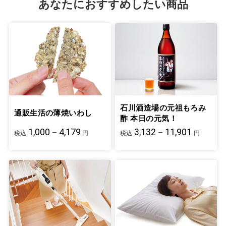
あなたにおすすめしたい商品
石川酒造場の元祖もろみ
通販生活の薄焼いわし
酢 本日の元気！
1,000－4,179
3,132－11,901
税込
円
税込
円