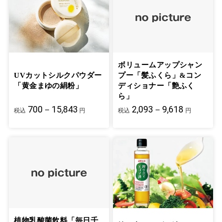
ボリュームアップシャン
UVカットシルクパウダー
プー「髪ふくら」&コン
「黄金まゆの絹粉」
ディショナー「艶ふく
ら」
700－15,843
2,093－9,618
税込
円
税込
円
植物乳酸菌飲料「毎日千