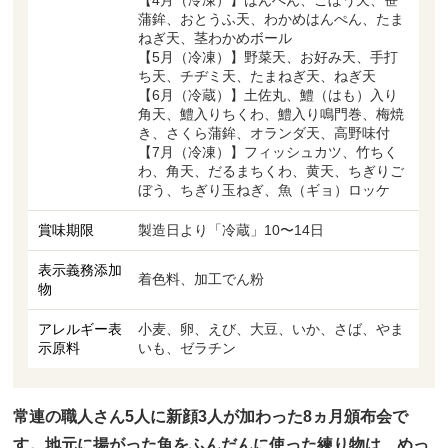
蒲鉾、おとうふ天、わかめはんぺん、たま
ねぎ天、茎わかめボール
【5月（冷凍）】野菜天、お好み天、手打
ち天、チヂミ天、たまねぎ天、ねぎ天
【6月（冷蔵）】土佐丸、鱧（はも）入り
角天、鱧入りちくわ、鱧入り鳴門巻、梅焼
き、さくら蒲鉾、オランダ天、高野味付
【7月（冷凍）】フィッシュカツ、竹ちく
わ、角天、だるまちくわ、黄天、ちぎりご
ぼう、ちぎり玉ねぎ、魚（ギョ）ロッケ
賞味期限
製造日より「冷蔵」10〜14日
表示義務添加
着色料、加工でん粉
物
アレルギー表
小麦、卵、えび、大豆、いか、さば、やま
示原料
いも、ゼラチン
常連の職人さん5人に新顔3人が加わった8ヵ月頒布会で
す。地元に揚がった魚をふんだんに使った練り物は、めっ