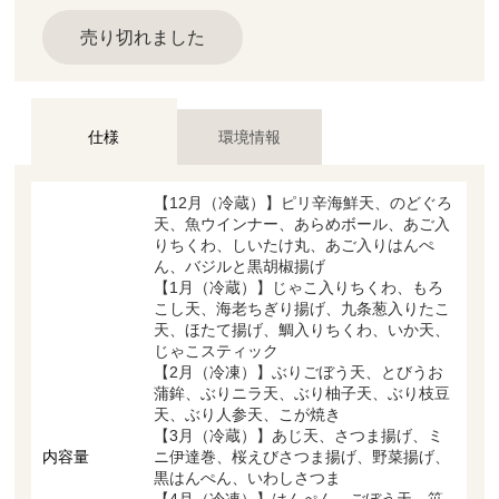
売り切れました
仕様
環境情報
【12月（冷蔵）】ピリ辛海鮮天、のどぐろ
天、魚ウインナー、あらめボール、あご入
りちくわ、しいたけ丸、あご入りはんぺ
ん、バジルと黒胡椒揚げ
【1月（冷蔵）】じゃこ入りちくわ、もろ
こし天、海老ちぎり揚げ、九条葱入りたこ
天、ほたて揚げ、鯛入りちくわ、いか天、
じゃこスティック
【2月（冷凍）】ぶりごぼう天、とびうお
蒲鉾、ぶりニラ天、ぶり柚子天、ぶり枝豆
天、ぶり人参天、こが焼き
【3月（冷蔵）】あじ天、さつま揚げ、ミ
内容量
ニ伊達巻、桜えびさつま揚げ、野菜揚げ、
黒はんぺん、いわしさつま
【4月（冷凍）】はんぺん、ごぼう天、笹