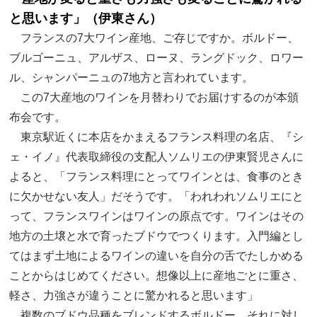
と思います」（伊東さん）
フランスの7大ワイン産地、ご存じですか。ボルドー、
ブルゴーニュ、アルザス、ローヌ、ラングドック、ロワー
ル、シャンパーニュの7地方と言われています。
この7大産地のワインを月替わりでお届けするのが本頒
布会です。
東京駅近くに本店をかまえるフランス料理の名店、『シ
ェ・イノ』代表取締役の支配人ソムリエの伊東賢児さんに
よると、「フランス料理にとってワインとは、食事のとき
に欠かせない友人」だそうです。「われわれソムリエにと
って、フランスワインはワインの原点です。ワインはその
地方の土壌と水で育ったブドウでつくります。入門編とし
てはまず土地によるワインの違いを自分の舌でたしかめる
ことからはじめてください。想像以上に産地ごとに重さ、
軽さ、力強さが違うことに驚かれると思います」
複数のブドウ品種をブレンドするボルドー、それに対し