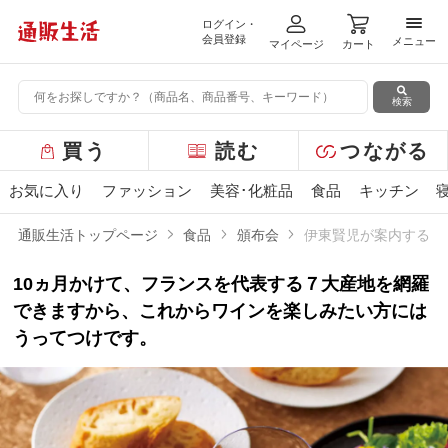
ログイン・
メニ
会員登録
メニュー
マイページ
カート
検索
グ
買う
読む
つながる
ロ
ー
お気に入り
ファッション
美容･化粧品
食品
キッチン
バ
ル
通販生活トップページ
食品
頒布会
伊東賢児が案内するフ
メ
ニ
10ヵ月かけて、フランスを代表する７大産地を網羅
ュ
ー
できますから、これからワインを楽しみたい方には
うってつけです。