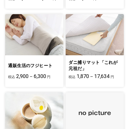
ダニ捕りマット「これが
通販生活のフジヒート
元祖だ」
2,900－6,300
1,870－17,634
税込
円
税込
円