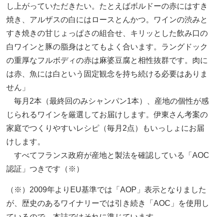
し上がっていただきたい。たとえばボルドーの赤にはすき
焼き、アルザスの白にはロースとんかつ。ワインの渋みと
すき焼きの甘じょっぱさの組合せ、キリッとした飲み口の
白ワインと豚の脂身はとてもよく合います。ラングドック
の重厚なフルボディの赤は麻婆豆腐と相性抜群です。肉に
は赤、魚には白という固定観念を持ち続ける必要はありま
せん」
毎月2本（最終回のみシャンパン1本）、産地の個性が感
じられるワインを厳選してお届けします。伊東さん考案の
家庭でつくりやすいレシピ（毎月2点）もいっしょにお届
けします。
すべてフランス政府が産地と製法を確認している「AOC
認証」つきです（※）
（※）2009年よりEU基準では「AOP」表示となりました
が、歴史のあるワイナリーでは引き続き「AOC」を使用し
ているので、本誌ではそれに準じています。