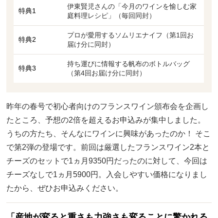
伊東賢児さんの「今月のワインを愉しむ家
特典1
庭料理レシピ」（毎回同封）
プロが愛用するソムリエナイフ（第1回お
特典2
届け分に同封）
持ち運びに情報する帆布のボトルバッグ
特典3
（第4回お届け分に同封）
昨年の春号で初心者向けのフランスワイン頒布会を企画し
たところ、予想の2倍を超えるお申込みが集中しました。
うちの方たち、そんなにワインに興味があったのか！ そこ
で第2弾の登場です。前回は厳選したフランスワイン2本と
チーズのセットで1ヵ月9350円だったのに対して、今回は
チーズなしで1ヵ月5900円。入会しやすい価格になりまし
たから、ぜひお申込みください。
「産地が変ると重さも力強さも変ることに驚かれる