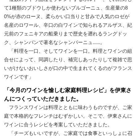
て1種類のブドウしか使わないブルゴーニュ、生産量の8
0%が赤のローヌ、柔らかい口当りと甘みで人気のロゼが
名産のロワール、辛口の白ワインで知られるアルザス、紀
元前のフェニキアの船乗りまで歴史を遡れるラングドッ
ク、シャンパンで著名なシャンパーニュ......。
「料理を一口、そしてワインを一口。料理とワインの組
合せによって、同調したり、補完しあったりして複雑で思
いがけないおいしさが口の中で生まれてくるのがフランス
ワインです」
「今月のワインを愉しむ家庭料理レシピ」を伊東さ
んにつくっていただきました。
フランスワインは料理とともに味わうものですが、ご家
庭で本格的なフレンチはむずかしい。そこで、伊東さんに
ワインに合うレシピを考案していただきました。
「チーズもいいですが、ご家庭では食事といっしょに召