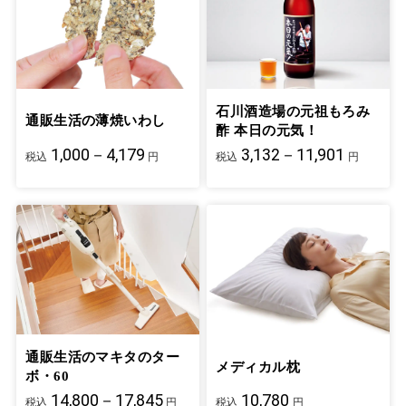
石川酒造場の元祖もろみ
通販生活の薄焼いわし
酢 本日の元気！
1,000－4,179
3,132－11,901
税込
円
税込
円
通販生活のマキタのター
メディカル枕
ボ・60
14,800－17,845
10,780
税込
円
税込
円