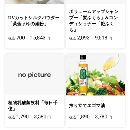
ボリュームアップシャン
UVカットシルクパウダー
プー「髪ふくら」&コン
「黄金まゆの絹粉」
ディショナー「艶ふく
ら」
700－15,843
2,093－9,618
税込
円
税込
円
植物乳酸菌飲料「毎日千
搾り立てエゴマ油
億」
1,790－3,580
1,890－3,780
税込
円
税込
円