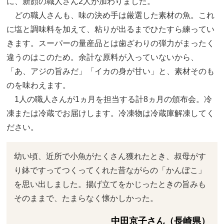
に、新顔の職人さん2人が加わりました。
どの職人さんも、味の決め手は厳選した素材の魚。これ
に塩と調味料を加えて、粘りが出るまでひたすら練ってい
きます。スーパーの量産品とは歯ざわりの弾力がまったく
違うのはこのため。余計な原料が入っていないから、
「あ、アジの旨みだ」「イカの身が甘い」と、素材そのも
のを味わえます。
1人の職人さんが1ヵ月を担当する計8ヵ月の頒布会。冷
凍または冷蔵でお届けします。冷凍物は冷蔵庫解凍してく
ださい。
幼い頃、近所で小魚がたくさん獲れたとき、叔母がす
り鉢ですってつくってくれた昔ながらの「かんぼこ」
を思い出しました。揚げ立てをかじったときの旨みも
そのままで、たまらなく懐かしかった。
中田京子さん（長崎県）