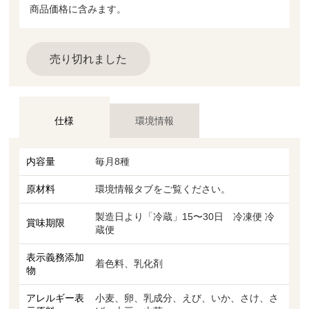
商品価格に含みます。
売り切れました
仕様
環境情報
内容量
毎月8種
原材料
環境情報タブをご覧ください。
製造日より「冷蔵」15〜30日 冷凍便 冷
賞味期限
蔵便
表示義務添加
着色料、乳化剤
物
アレルギー表
小麦、卵、乳成分、えび、いか、さけ、さ