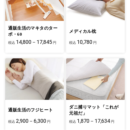
通販生活のマキタのター
メディカル枕
ボ・60
14,800－17,845
10,780
税込
円
税込
円
ダニ捕りマット「これが
通販生活のフジヒート
元祖だ」
2,900－6,300
1,870－17,634
税込
円
税込
円