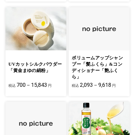
ボリュームアップシャン
UVカットシルクパウダー
プー「髪ふくら」&コン
「黄金まゆの絹粉」
ディショナー「艶ふく
ら」
700－15,843
2,093－9,618
税込
円
税込
円