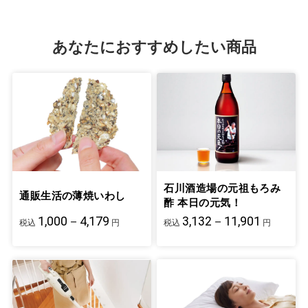
あなたにおすすめしたい商品
石川酒造場の元祖もろみ
通販生活の薄焼いわし
酢 本日の元気！
1,000－4,179
3,132－11,901
税込
円
税込
円