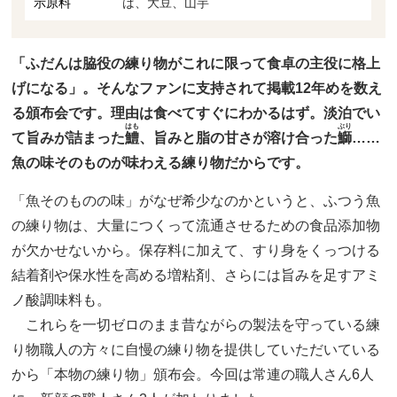
示原料
ば、大豆、山芋
「ふだんは脇役の練り物がこれに限って食卓の主役に格上
げになる」。そんなファンに支持されて掲載12年めを数え
る頒布会です。理由は食べてすぐにわかるはず。淡泊でい
はも
ぶり
て旨みが詰まった
鱧
、旨みと脂の甘さが溶け合った
鰤
……
魚の味そのものが味わえる練り物だからです。
「魚そのものの味」がなぜ希少なのかというと、ふつう魚
の練り物は、大量につくって流通させるための食品添加物
が欠かせないから。保存料に加えて、すり身をくっつける
結着剤や保水性を高める増粘剤、さらには旨みを足すアミ
ノ酸調味料も。
これらを一切ゼロのまま昔ながらの製法を守っている練
り物職人の方々に自慢の練り物を提供していただいている
から「本物の練り物」頒布会。今回は常連の職人さん6人