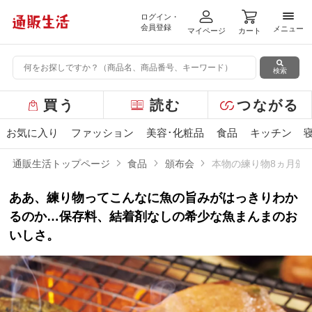
ログイン・
メニ
会員登録
メニュー
マイページ
カート
検索
グ
買う
読む
つながる
ロ
ー
お気に入り
ファッション
美容･化粧品
食品
キッチン
バ
ル
通販生活トップページ
食品
頒布会
本物の練り物8ヵ月頒
メ
ニ
ああ、練り物ってこんなに魚の旨みがはっきりわか
ュ
ー
るのか…保存料、結着剤なしの希少な魚まんまのお
いしさ。