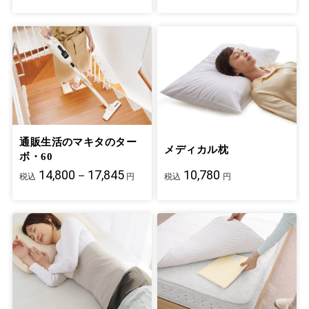
通販生活のマキタのター
メディカル枕
ボ・60
14,800－17,845
10,780
税込
円
税込
円