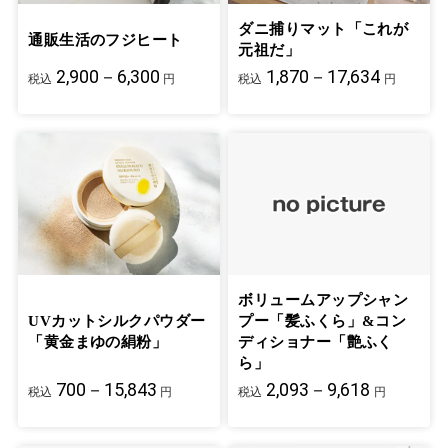
ダニ捕りマット「これが
通販生活のフジヒート
元祖だ」
2,900－6,300
1,870－17,634
税込
円
税込
円
ボリュームアップシャン
UVカットシルクパウダー
プー「髪ふくら」&コン
「黄金まゆの絹粉」
ディショナー「艶ふく
ら」
700－15,843
2,093－9,618
税込
円
税込
円