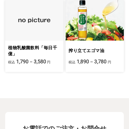
植物乳酸菌飲料「毎日千
搾り立てエゴマ油
億」
1,790－3,580
1,890－3,780
税込
円
税込
円
お電話でのご注文・お問合せ