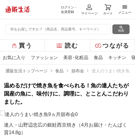
ログイン・
メニ
会員登録
メニュー
マイページ
カート
検索
グ
買う
読む
つながる
ロ
ー
お気に入り
ファッション
美容･化粧品
食品
キッチン
バ
ル
通販生活トップページ
食品
頒布会
達人のうまい焼き魚9
メ
ニ
温めるだけで焼き魚を食べられる！魚の達人たちが
ュ
ー
国産の魚に、味付けに、調理に、とことんこだわり
ました。
達人・山野辺忠広の銀鮭西京焼き（4月お届け・たんぱく
質14.8g）