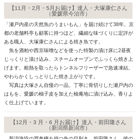
【11月・2月・5月お届け】達人・大塚康仁さん
（愛媛県今治市）
「瀬戸内産の天然魚のうまいもん」を届け続けて38年。京
都の老舗料亭も顧客に持つほど、繊細な味づくりに定評が
ある職人、大塚康仁さんによる焼き魚です。
魚を酒粕や西京味噌などを使った特製の漬け床に2昼夜
じっくりと漬け込み、スチームオーブンでふっくら焼き上
げます。粗熱を取ったらトンネルフリーザーで急速凍結。
やわらかくしっとりした焼き上がりです。
写真は大塚さん自慢の一品。丁寧に骨切りした瀬戸内の
はもを、愛媛の柚子皮を加えた柚庵地に漬け込み、香りよ
く仕上げています。
【12月・3 月・6 月お届け】達人・前田隆さん
（新潟県新潟市）
新潟漁協の買参権を持つ魚の目利き、前田隆さん。彼の