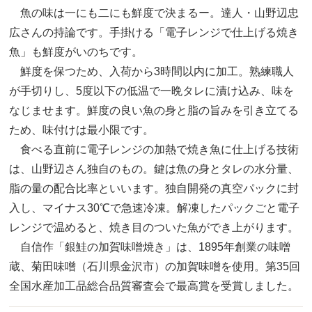
魚の味は一にも二にも鮮度で決まるー。達人・山野辺忠
広さんの持論です。手掛ける「電子レンジで仕上げる焼き
魚」も鮮度がいのちです。
鮮度を保つため、入荷から3時間以内に加工。熟練職人
が手切りし、5度以下の低温で一晩タレに漬け込み、味を
なじませます。鮮度の良い魚の身と脂の旨みを引き立てる
ため、味付けは最小限です。
食べる直前に電子レンジの加熱で焼き魚に仕上げる技術
は、山野辺さん独自のもの。鍵は魚の身とタレの水分量、
脂の量の配合比率といいます。独自開発の真空パックに封
入し、マイナス30℃で急速冷凍。解凍したパックごと電子
レンジで温めると、焼き目のついた魚ができ上がります。
自信作「銀鮭の加賀味噌焼き」は、1895年創業の味噌
蔵、菊田味噌（石川県金沢市）の加賀味噌を使用。第35回
全国水産加工品総合品質審査会で最高賞を受賞しました。