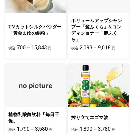
ボリュームアップシャン
UVカットシルクパウダー
プー「髪ふくら」&コン
「黄金まゆの絹粉」
ディショナー「艶ふく
ら」
700－15,843
2,093－9,618
税込
円
税込
円
植物乳酸菌飲料「毎日千
搾り立てエゴマ油
億」
1,790－3,580
1,890－3,780
税込
円
税込
円