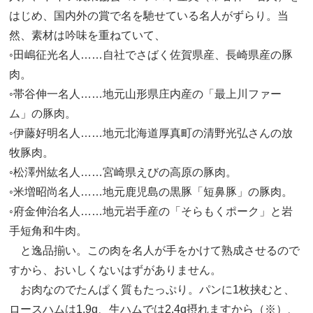
はじめ、国内外の賞で名を馳せている名人がずらり。当
然、素材は吟味を重ねていて、
◦田嶋征光名人……自社でさばく佐賀県産、長崎県産の豚
肉。
◦帯谷伸一名人……地元山形県庄内産の「最上川ファー
ム」の豚肉。
◦伊藤好明名人……地元北海道厚真町の清野光弘さんの放
牧豚肉。
◦松澤州紘名人……宮崎県えびの高原の豚肉。
◦米増昭尚名人……地元鹿児島の黒豚「短鼻豚」の豚肉。
◦府金伸治名人……地元岩手産の「そらもくポーク」と岩
手短角和牛肉。
と逸品揃い。この肉を名人が手をかけて熟成させるので
すから、おいしくないはずがありません。
お肉なのでたんぱく質もたっぷり。パンに1枚挟むと、
ロースハムは1.9g、生ハムでは2.4g摂れますから（※）、