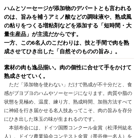
ハムとソーセージが添加物のデパートとも言われる
のは、旨みを補うアミノ酸などの調味液や、熟成風
の粘りをつくる増粘剤などを添加する「短時間・大
量生産品」が主流だからです。
一方、この6名人のこだわりは、技と手間で肉を熟
成させてひき出した「自然そのものの旨み」。
素材の肉も逸品揃い。肉の個性に合せて手をかけて
熟成させていく。
ただ「添加物を使わない」だけで熟成が不十分だと、食
感がブヨブヨのハムやソーセージになります。肉質や脂の
状態を見極め、温度、練り方、熟成時間、加熱方法すべて
に神経を行き届かせる名人技あってこそ、肉の旨みを存分
にひき出した珠玉の味が生まれるのです。
本頒布会には、ドイツ国際コンクール金賞（松澤州紘名
人）、ドイツ農業協会コンテスト金賞（帯谷伸一名人）を