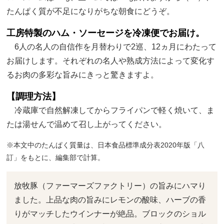
たんぱく質が不足になりがちな朝食にどうぞ。
工房特製のハム・ソーセージを冷凍便でお届け。
6人の名人の自信作を月替わりで2巡、12ヵ月にわたって
お届けします。それぞれの名人や熟成方法によって変化す
るお肉の多彩な旨みにきっと驚きますよ。
【調理方法】
冷蔵庫で自然解凍してからフライパンで軽く焼いて、ま
たは湯せんで温めて召し上がってください。
※本文中のたんぱく質量は、日本食品標準成分表2020年版「八
訂」をもとに、編集部で計算。
放牧豚（ファーマーズファクトリー）の旨みにハマり
ました。上品な肉の旨みにレモンの酸味、ハーブの香
りがマッチしたウインナーが絶品。ブロックのショル