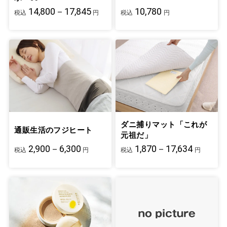
14,800－17,845
10,780
税込
円
税込
円
ダニ捕りマット「これが
通販生活のフジヒート
元祖だ」
2,900－6,300
1,870－17,634
税込
円
税込
円