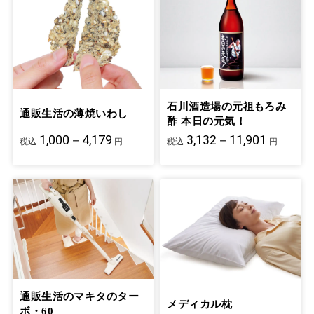
石川酒造場の元祖もろみ
通販生活の薄焼いわし
酢 本日の元気！
1,000－4,179
3,132－11,901
税込
円
税込
円
通販生活のマキタのター
メディカル枕
ボ・60