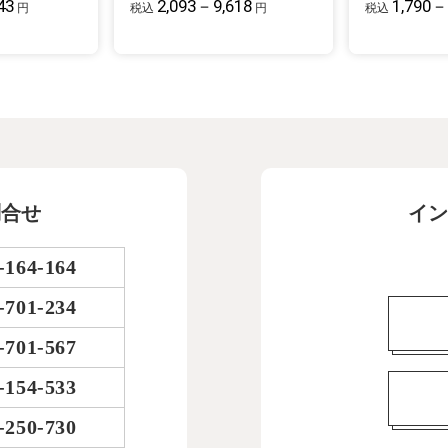
43
2,093－9,618
1,790－
円
税込
円
税込
問合せ
イン
-164-164
-701-234
-701-567
-154-533
-250-730