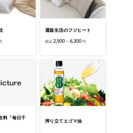
枕
通販生活のフジヒート
2,900－6,300
円
税込
円
飲料「毎日千
搾り立てエゴマ油