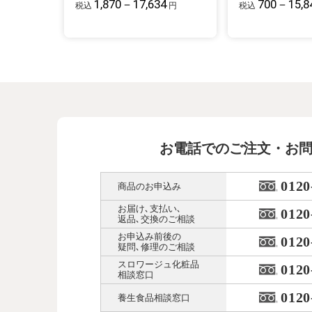
1,870－17,634
700－15,8
税込
円
税込
お電話でのご注文・お
0120
商品のお申込み
お届け､支払い､
0120
返品､交換のご相談
お申込み前後の
0120
疑問､修理のご相談
スロワージュ化粧品
0120
相談窓口
0120
養生食品相談窓口