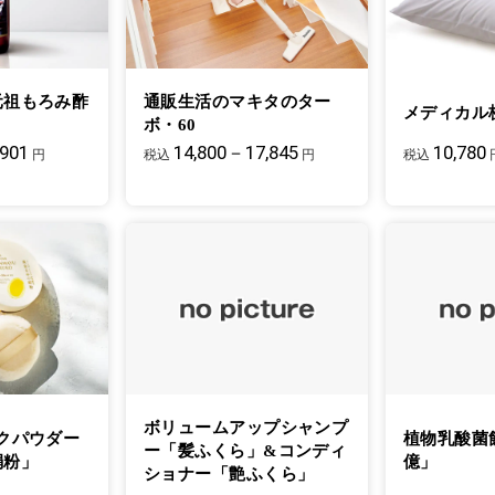
元祖もろみ酢
通販生活のマキタのター
メディカル
ボ・60
901
14,800－17,845
10,780
円
税込
円
税込
ボリュームアップシャンプ
クパウダー
植物乳酸菌
ー「髪ふくら」&コンディ
絹粉」
億」
ショナー「艶ふくら」