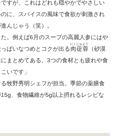
手ですが、これはどれも穏やかでやさしい
いのに、スパイスの風味で食欲が刺激され
が進んじゃう（笑）。
た。例えば6月のスープの高麗人参にはや
にくじゅよう
酸っぱいなつめとコクが出る
肉蓯蓉
（砂漠
にまとめてある。3つの食材とも疲れや食
てこいです」
る牧野秀明シェフが担当。季節の薬膳食
15g、食物繊維が5g以上摂れるレシピな
長）は、薬膳をテ
の第一人者。