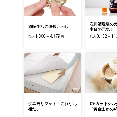
石川酒造場の
通販生活の薄焼いわし
本日の元気！
1,000－4,179
3,132－11,
税込
円
税込
ダニ捕りマット「これが元
UVカットシル
祖だ」
「黄金まゆの