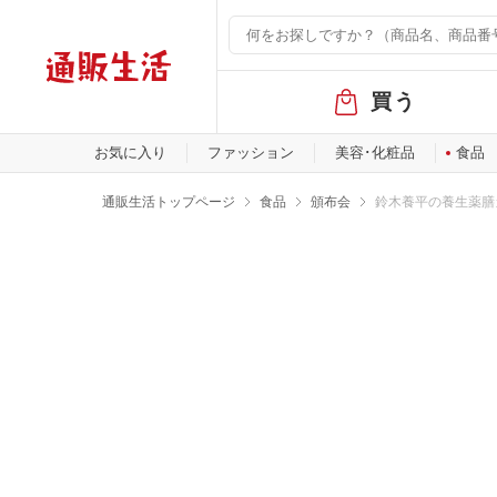
グ
買う
ロ
ー
バ
お気に入り
ファッション
美容･化粧品
食品
ル
メ
通販生活トップページ
食品
頒布会
鈴木養平の養生薬膳
ニ
ュ
ー