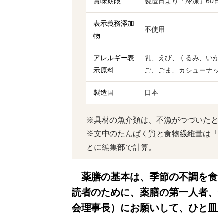
賞味期限
製造日より「冷凍」60
表示義務添加
不使用
物
アレルギー表
乳、えび、くるみ、い
示原料
ご、ごま、カシューナ
製造国
日本
※具材の魚介類は、不漁がつづいた
※文中のたんぱく質と食物繊維量は「
とに編集部で計算。
薬膳の基本は、季節の不調を食
読者のために、薬膳の第一人者、
会理事長）にお願いして、ひと皿