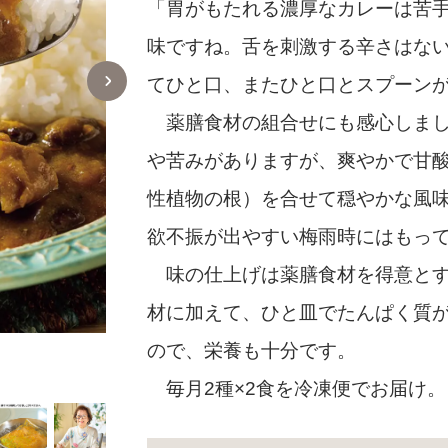
「胃がもたれる濃厚なカレーは苦
味ですね。舌を刺激する辛さはな
てひと口、またひと口とスプーン
薬膳食材の組合せにも感心しまし
や苦みがありますが、爽やかで甘
性植物の根）を合せて穏やかな風味
欲不振が出やすい梅雨時にはもっ
味の仕上げは薬膳食材を得意とす
材に加えて、ひと皿でたんぱく質が
ので、栄養も十分です。
作者の鈴木養平（一社・日本漢方養生学会理事
ーマにしたドラマの監修を手掛けるなど、薬膳
毎月2種×2食を冷凍便でお届け。