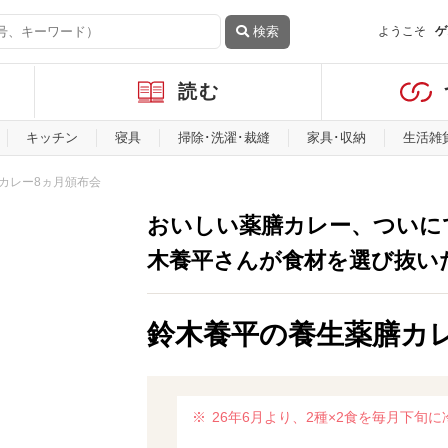
検索
ようこそ
ゲ
読む
キッチン
寝具
掃除･洗濯･裁縫
家具･収納
生活雑
カレー8ヵ月頒布会
おいしい薬膳カレー、ついに
木養平さんが食材を選び抜い
鈴木養平の養生薬膳カ
26年6月より、2種×2食を毎月下旬