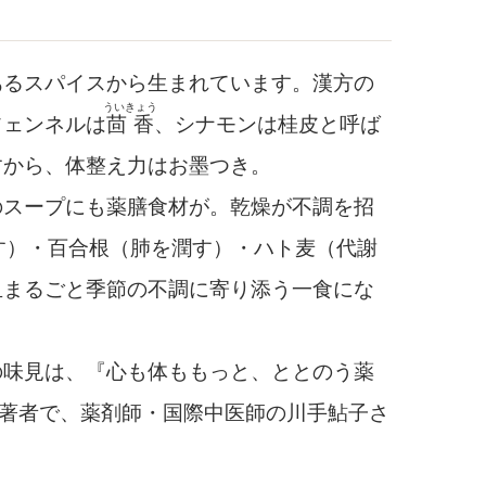
るスパイスから生まれています。漢方の
ういきょう
フェンネルは
茴香
、シナモンは桂皮と呼ば
すから、体整え力はお墨つき。
スープにも薬膳食材が。乾燥が不調を招
す）・百合根（肺を潤す）・ハト麦（代謝
皿まるごと季節の不調に寄り添う一食にな
味見は、『心も体ももっと、ととのう薬
の著者で、薬剤師・国際中医師の川手鮎子さ