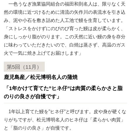
一色うなぎ漁業協同組合の福田和則名人は、限りなく天
然の環境に近づけるために清流の矢作川の表流水を引き込
み、泥や小石を敷き詰めた人工池で鰻を生育しています。
「ストレスをかけずにのびのび育った鰻は皮が柔らかく、
身にしっかり脂がのります。この天然に近い鰻の身を存分
に味わっていただきたいので、白焼は蒸さず、高温のガス
火で一気に焼き上げてお届けします」
第5回（11月）
鹿児島産／松元博明名人の蒲焼
「1年かけて育てた”ヒネ仔”は肉質の柔らかさと脂
のりの良さが自慢です」
1年以上育てた鰻を”ヒネ仔”と呼びます。皮や身が硬くな
りがちですが、松元博明名人のヒネ仔は「柔らかい肉質」
と「脂のりの良さ」が自慢です。