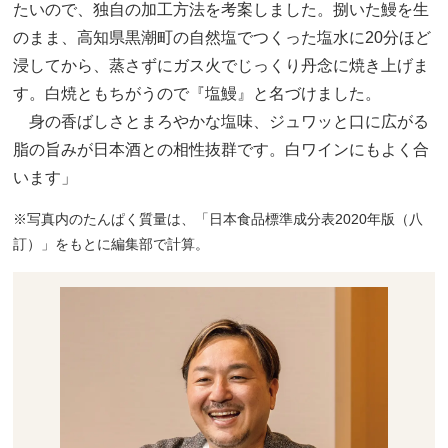
たいので、独自の加工方法を考案しました。捌いた鰻を生
のまま、高知県黒潮町の自然塩でつくった塩水に20分ほど
浸してから、蒸さずにガス火でじっくり丹念に焼き上げま
す。白焼ともちがうので『塩鰻』と名づけました。
身の香ばしさとまろやかな塩味、ジュワッと口に広がる
脂の旨みが日本酒との相性抜群です。白ワインにもよく合
います」
※写真内のたんぱく質量は、「日本食品標準成分表2020年版（八
訂）」をもとに編集部で計算。