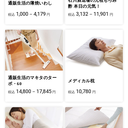
石川酒造場の元祖もろみ
通販生活の薄焼いわし
酢 本日の元気！
1,000－4,179
3,132－11,901
税込
円
税込
円
通販生活のマキタのター
メディカル枕
ボ・60
14,800－17,845
10,780
税込
円
税込
円