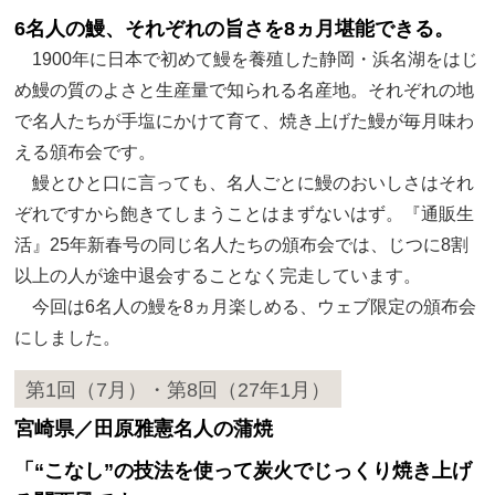
6名人の鰻、それぞれの旨さを8ヵ月堪能できる。
1900年に日本で初めて鰻を養殖した静岡・浜名湖をはじ
め鰻の質のよさと生産量で知られる名産地。それぞれの地
で名人たちが手塩にかけて育て、焼き上げた鰻が毎月味わ
える頒布会です。
鰻とひと口に言っても、名人ごとに鰻のおいしさはそれ
ぞれですから飽きてしまうことはまずないはず。『通販生
活』25年新春号の同じ名人たちの頒布会では、じつに8割
以上の人が途中退会することなく完走しています。
今回は6名人の鰻を8ヵ月楽しめる、ウェブ限定の頒布会
にしました。
第1回（7月）・第8回（27年1月）
宮崎県／田原雅憲名人の蒲焼
「“こなし”の技法を使って炭火でじっくり焼き上げ