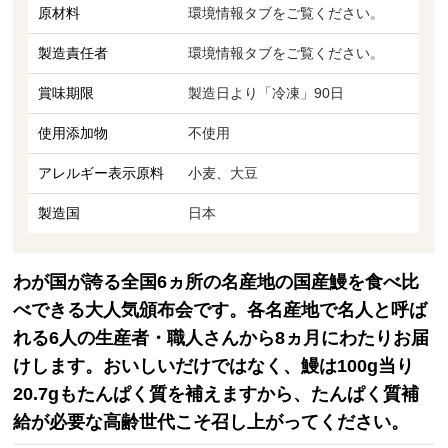
原材料
環境情報タブをご覧ください。
製造責任者
環境情報タブをご覧ください。
賞味期限
製造日より「冷凍」90日
使用添加物
不使用
アレルギー表示原料
小麦、大豆
製造国
日本
わが国が誇る全国6ヵ所の名産地の国産鰻を食べ比
べできる大人気頒布会です。各名産地で名人と呼ば
れる6人の生産者・職人さんから8ヵ月にわたりお届
けします。おいしいだけではなく、鰻は100g当り
20.7gもたんぱく質を補えますから、たんぱく質補
給が必要な高齢世代こそ召し上がってください。