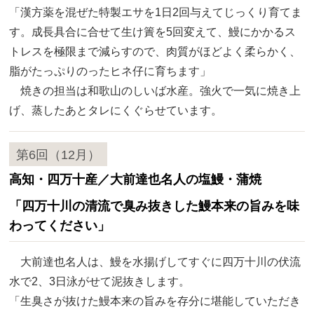
「漢方薬を混ぜた特製エサを1日2回与えてじっくり育てま
す。成長具合に合せて生け簀を5回変えて、鰻にかかるス
トレスを極限まで減らすので、肉質がほどよく柔らかく、
脂がたっぷりのったヒネ仔に育ちます」
焼きの担当は和歌山のしいば水産。強火で一気に焼き上
げ、蒸したあとタレにくぐらせています。
第6回（12月）
高知・四万十産／大前達也名人の塩鰻・蒲焼
「四万十川の清流で臭み抜きした鰻本来の旨みを味
わってください」
大前達也名人は、鰻を水揚げしてすぐに四万十川の伏流
水で2、3日泳がせて泥抜きします。
「生臭さが抜けた鰻本来の旨みを存分に堪能していただき