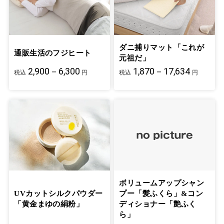
ダニ捕りマット「これが
通販生活のフジヒート
元祖だ」
2,900－6,300
1,870－17,634
税込
円
税込
円
ボリュームアップシャン
UVカットシルクパウダー
プー「髪ふくら」&コン
「黄金まゆの絹粉」
ディショナー「艶ふく
ら」