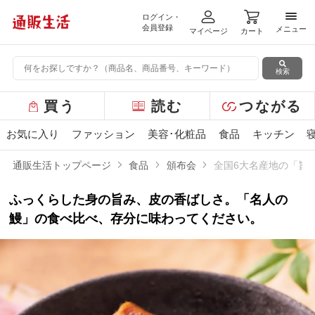
ログイン・
メニ
会員登録
メニュー
マイページ
カート
検索
グ
買う
読む
つながる
ロ
ー
お気に入り
ファッション
美容･化粧品
食品
キッチン
バ
ル
通販生活トップページ
食品
頒布会
全国6大名産地の「旨
メ
ニ
ふっくらした身の旨み、皮の香ばしさ。「名人の
ュ
ー
鰻」の食べ比べ、存分に味わってください。