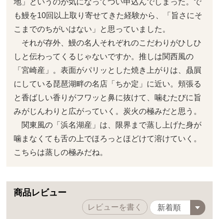
地」というのが気になってつい申込んでしまった。で
も鰻を10回以上取り寄せてきた経験から、「旨さにそ
こまでのちがいはない」と思っていました。
それが存外、鰻の名人それぞれのこだわりがひしひ
しと伝わってくるじゃないですか。推しは関西風の
「宮崎産」。表面がパリッとした焼き上がりは、贔屓
にしている琵琶湖畔の名店「ちか定」に近い。頬張る
と香ばしい香りがフワッと鼻に抜けて、噛むたびに旨
みがじんわりと広がっていく。炭火の極みだと思う。
関東風の「浜名湖産」は、限界まで蒸し上げた身が
噛まなくても舌の上でほろっとほどけて溶けていく。
こちらは蒸しの極みだね。
商品レビュー
レビューを書く