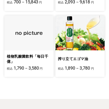
700－15,843
2,093－9,618
税込
円
税込
円
植物乳酸菌飲料「毎日千
搾り立てエゴマ油
億」
1,790－3,580
1,890－3,780
税込
円
税込
円