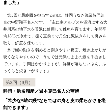
ました」
第3回と最終回を担当するのは、静岡うなぎ漁業協同組
合の中野翔平名人です。 「主に南アルプスを源流にする大
井川系の地下水を贅沢に使用して稚魚を育てます。年間平
均18℃の冷水で、捌く直前まで丹念に泥抜きをして臭みを
取り、鮮度を保ちます。
氷で鰻の動きを弱めると捌きやすい反面、焼き上がりが
硬くなりやすいので、うちでは元気なままの鰻を手捌きし
ています。手間はかかりますが、鮮度が落ちないぶん、ふ
っくらと焼き上がります」
第3回（9月）
静岡・浜名湖産／岩本克巳名人の蒲焼
「希少な“雌の鰻”ならではの身と皮の柔らかさを堪
能できます」