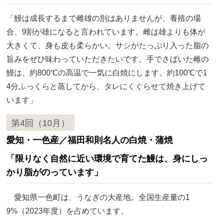
「鰻は成長するまで雌雄の別はありませんが、養殖の場
合、9割が雄になると言われています。雌は雄よりも体が
大きくて、身も皮も柔らかい。サシがたっぷり入った脂の
旨みをぜひ味わっていただきたいです。手でさばいた雌の
鰻は、約800℃の高温で一気に白焼にします。約100℃で1
4分ふっくらと蒸してから、タレにくぐらせて焼き上げて
います」
第4回（10月）
愛知・一色産／福田和則名人の白焼・蒲焼
「限りなく自然に近い環境で育てた鰻は、身にしっ
かり脂がのっています」
愛知県一色町は、うなぎの大産地。全国生産量の1
9%（2023年度）を占めています。