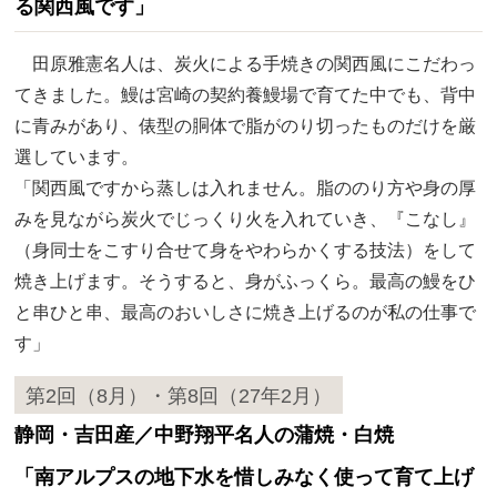
る関西風です」
田原雅憲名人は、炭火による手焼きの関西風にこだわっ
てきました。鰻は宮崎の契約養鰻場で育てた中でも、背中
に青みがあり、俵型の胴体で脂がのり切ったものだけを厳
選しています。
「関西風ですから蒸しは入れません。脂ののり方や身の厚
みを見ながら炭火でじっくり火を入れていき、『こなし』
（身同士をこすり合せて身をやわらかくする技法）をして
焼き上げます。そうすると、身がふっくら。最高の鰻をひ
と串ひと串、最高のおいしさに焼き上げるのが私の仕事で
す」
第2回（8月）・第8回（27年2月）
静岡・吉田産／中野翔平名人の蒲焼・白焼
「南アルプスの地下水を惜しみなく使って育て上げ