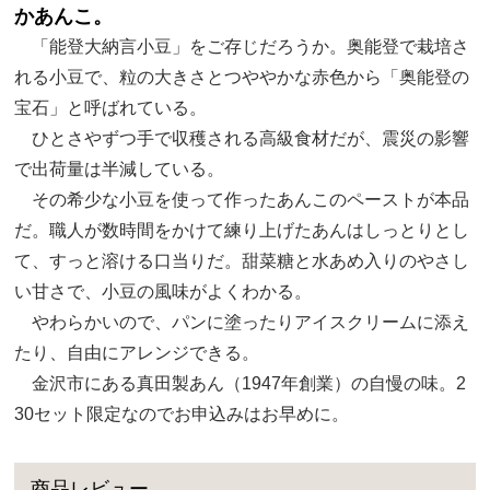
かあんこ。
「能登大納言小豆」をご存じだろうか。奥能登で栽培さ
れる小豆で、粒の大きさとつややかな赤色から「奥能登の
宝石」と呼ばれている。
ひとさやずつ手で収穫される高級食材だが、震災の影響
で出荷量は半減している。
その希少な小豆を使って作ったあんこのペーストが本品
だ。職人が数時間をかけて練り上げたあんはしっとりとし
て、すっと溶ける口当りだ。甜菜糖と水あめ入りのやさし
い甘さで、小豆の風味がよくわかる。
やわらかいので、パンに塗ったりアイスクリームに添え
たり、自由にアレンジできる。
金沢市にある真田製あん（1947年創業）の自慢の味。2
30セット限定なのでお申込みはお早めに。
商品レビュー