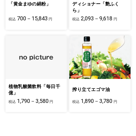
「黄金まゆの絹粉」
ディショナー「艶ふく
ら」
700－15,843
2,093－9,618
税込
円
税込
円
植物乳酸菌飲料「毎日千
搾り立てエゴマ油
億」
1,790－3,580
1,890－3,780
税込
円
税込
円