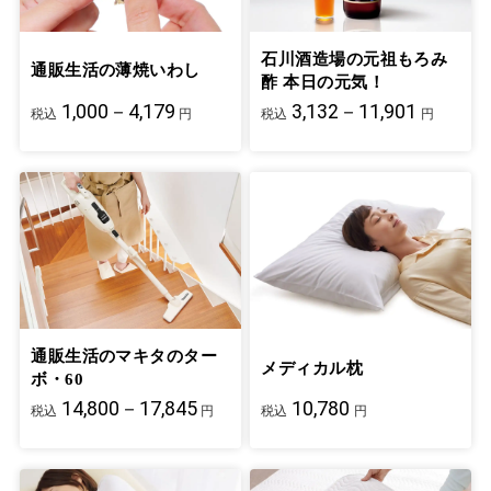
石川酒造場の元祖もろみ
通販生活の薄焼いわし
酢 本日の元気！
1,000－4,179
3,132－11,901
税込
円
税込
円
通販生活のマキタのター
メディカル枕
ボ・60
14,800－17,845
10,780
税込
円
税込
円