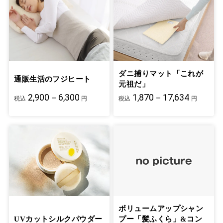
ダニ捕りマット「これが
通販生活のフジヒート
元祖だ」
2,900－6,300
1,870－17,634
税込
円
税込
円
ボリュームアップシャン
UVカットシルクパウダー
プー「髪ふくら」&コン