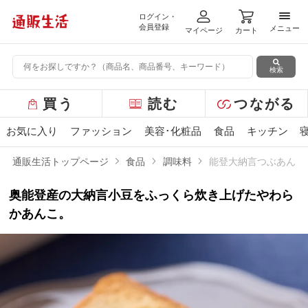
ログイン・
メニ
会員登録
メニュー
マイページ
カート
検索
グ
買う
読む
つながる
ロ
ー
お気に入り
ファッション
美容･化粧品
食品
キッチン
バ
ル
通販生活トップページ
食品
調味料
能登大納言つぶあん（
メ
ニ
奥能登産の大納言小豆をふっくら炊き上げたやわら
ュ
ー
かあんこ。