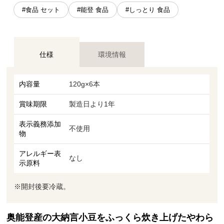
#食品 セット
#能登 食品
#しっとり 食品
仕様
環境情報
内容量
120g×6本
賞味期限
製造日より1年
表示義務添加
不使用
物
アレルギー表
なし
示原料
※開封後要冷蔵。
奥能登産の大納言小豆をふっくら炊き上げたやわら