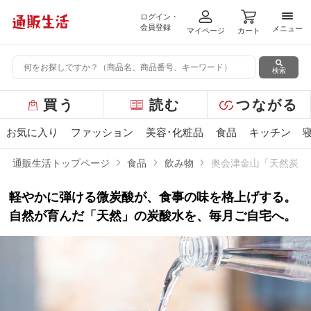
ログイン・
メニ
会員登録
メニュー
マイページ
カート
検索
グ
買う
読む
つながる
ロ
ー
お気に入り
ファッション
美容･化粧品
食品
キッチン
バ
ル
通販生活トップページ
食品
飲み物
奥会津金山「天然炭酸
メ
ニ
軽やかに弾ける微炭酸が、食事の味を格上げする。
ュ
ー
自然が育んだ「天然」の炭酸水を、毎月ご自宅へ。