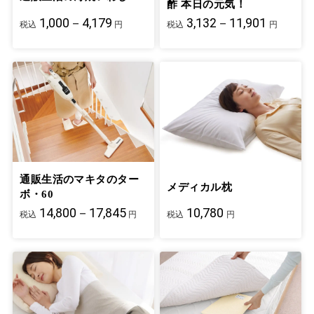
酢 本日の元気！
1,000－4,179
3,132－11,901
税込
円
税込
円
通販生活のマキタのター
メディカル枕
ボ・60
14,800－17,845
10,780
税込
円
税込
円