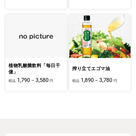
植物乳酸菌飲料「毎日千
搾り立てエゴマ油
億」
1,790－3,580
1,890－3,780
税込
円
税込
円