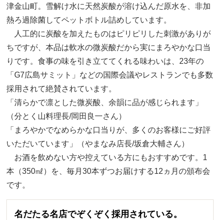
津金山町。雪解け水に天然炭酸が溶け込んだ原水を、非加
熱ろ過除菌してペットボトル詰めしています。
人工的に炭酸を加えたものはピリピリした刺激がありが
ちですが、本品は軟水の微炭酸だから実にまろやかな口当
りです。食事の味を引き立ててくれる味わいは、23年の
「G7広島サミット」などの国際会議やレストランでも多数
採用されて絶賛されています。
「清らかで凛とした微炭酸、余韻に品が感じられます」
（分とく山料理長/岡田良一さん）
「まろやかでなめらかな口当りが、多くのお客様にご好評
いただいています」（やまなみ店長/坂倉大輔さん）
お酒を飲めない方や控えている方にもおすすめです。1
本（350㎖）を、毎月30本ずつお届けする12ヵ月の頒布会
です。
名だたる名店でぞくぞく採用されている。