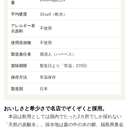
量
平均硬度
32㎎/ℓ（軟水）
アレルギー表
不使用
示原料
使用添加物
不使用
製造責任者
堀清人（ハーベス）
賞味期限
製造日より「常温」270日
保存方法
常温保存
製造国
日本
おいしさと希少さで名店でぞくぞくと採用。
本品は飲用としては国内でたった2カ所でしか採れない
「天然の炭酸水」。採水地は森の中の水の郷、福島県奥会