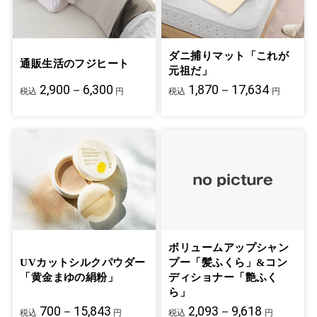
ダニ捕りマット「これが
通販生活のフジヒート
元祖だ」
2,900－6,300
1,870－17,634
税込
円
税込
円
ボリュームアップシャン
UVカットシルクパウダー
プー「髪ふくら」&コン
「黄金まゆの絹粉」
ディショナー「艶ふく
ら」
700－15,843
2,093－9,618
税込
円
税込
円