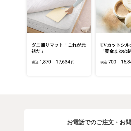
ダニ捕りマット「これが元
UVカットシル
祖だ」
「黄金まゆの
1,870－17,634
700－15,8
税込
円
税込
お電話でのご注文・お