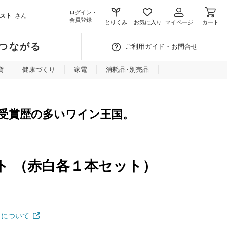
ログイン・
スト
さん
会員登録
とりくみ
お気に入り
マイページ
カート
つながる
ご利用ガイド・お問合せ
貨
健康づくり
家電
消耗品･別売品
受賞歴の多いワイン王国。
ト （赤白各１本セット）
クについて