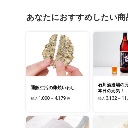
あなたにおすすめしたい商
石川酒造場の
通販生活の薄焼いわし
本日の元気！
1,000－4,179
3,132－11
税込
円
税込