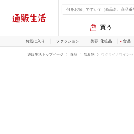
グ
買う
ロ
ー
バ
お気に入り
ファッション
美容･化粧品
食品
ル
メ
通販生活トップページ
食品
飲み物
ウクライナワインセ
ニ
ュ
ー