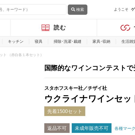
検索
ようこそ
ゲ
読む
キッチン
寝具
掃除･洗濯･裁縫
家具･収納
生活雑
ット （赤白各１本セット）
国際的なワインコンテストで
スタホフスキー社／チザイ社
ウクライナワインセッ
先着1500セット
返品不可
未成年販売不可
各種マー