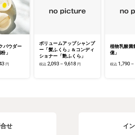
ボリュームアップシャンプ
クパウダー
植物乳酸菌
ー「髪ふくら」&コンディ
絹粉」
億」
ショナー「艶ふくら」
43
2,093－9,618
1,790－
円
税込
円
税込
問合せ
イン