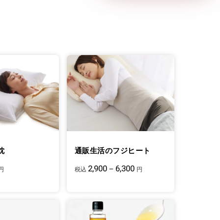
枕
通販生活のフジヒート
2,900－6,300
円
税込
円