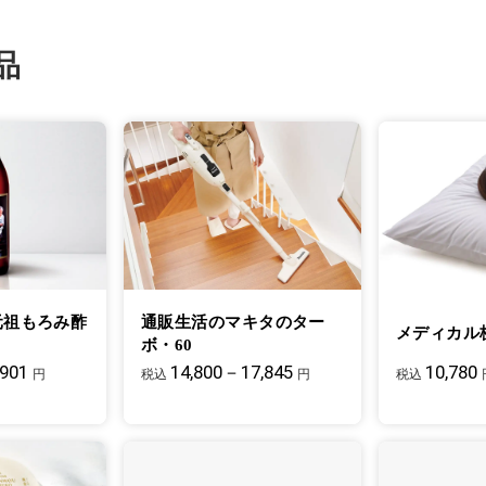
品
元祖もろみ酢
通販生活のマキタのター
メディカル
ボ・60
,901
14,800－17,845
10,780
円
税込
円
税込