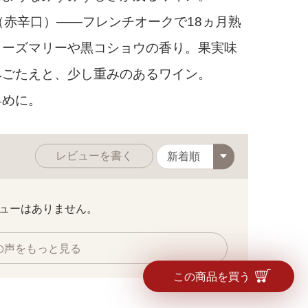
赤辛口）――フレンチオークで18ヵ月熟
ローズマリーや黒コショウの香り。果実味
みごたえと、少し重みのあるワイン。
早めに。
レビューを書く
中で育つブドウか
赤：スタホフスキー社
ューはありません。
白：チザイ社
の声をもっと見る
この商品を買う