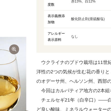
赤13%、白12%
度数
表示義務添
酸化防止剤(亜硫酸塩)
加物
アレルギー
なし
表示原料
ウクライナのブドウ栽培は11世
洋性の2つの気候が生む花の香りと
のオデーサ州、ヘルソン州、西部
今回はカルパティア地方の2本組
チェルセギ21年（白辛口）――
ど良い酸味、ミネラルウォーター