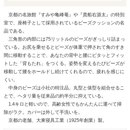
京都の名旅館『すみや亀峰菴』や『貴船右源太』の特別
室で、座椅子として採用されているビーズクッションの名
品である。
三角形の内部には75リットルのビーズがぎっしり詰まっ
ている。お尻を乗せるとビーズが体重で押されて角のすき
間に移動することで、あなたの背中と腰にピタッとフィッ
トした「背もたれ」をつくる。姿勢を変えるたびビーズが
移動して腰をホールドし続けてくれるので、疲れを感じに
くい。
中身のビーズは小社の特注品。丸型と俵型を組合せるこ
とで、ヘタリ量を従来品の約半分に抑えている。
1.4キロと軽いので、高齢女性でもかんたんに運べて掃
除がラク。カバーは外して手洗いを。
京都の老舗、大東寝具工業（1925年創業）製。