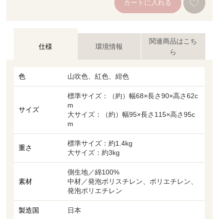
カートに入れる
関連商品はこち
仕様
環境情報
ら
色
山吹色、紅色、紺色
標準サイズ：（約）幅68×長さ90×高さ62c
m
サイズ
大サイズ：（約）幅95×長さ115×高さ95c
m
標準サイズ：約1.4kg
重さ
大サイズ：約3kg
側生地／綿100%
素材
中材／発泡ポリスチレン、ポリエチレン、
発泡ポリエチレン
製造国
日本