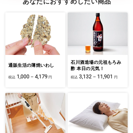
あなたにおすすめしたい商品
石川酒造場の元祖もろみ
通販生活の薄焼いわし
酢 本日の元気！
1,000－4,179
3,132－11,901
税込
円
税込
円