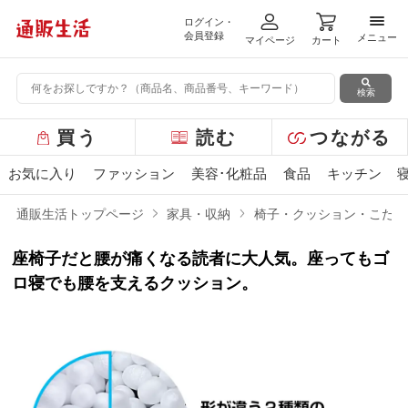
ログイン・
メニ
会員登録
メニュー
マイページ
カート
検索
グ
買う
読む
つながる
ロ
ー
お気に入り
ファッション
美容･化粧品
食品
キッチン
バ
ル
通販生活トップページ
家具・収納
椅子・クッション・こたつ
メ
ニ
座椅子だと腰が痛くなる読者に大人気。座ってもゴ
ュ
ー
ロ寝でも腰を支えるクッション。