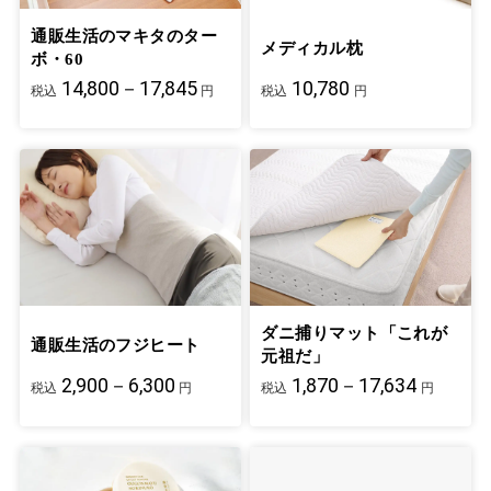
通販生活のマキタのター
メディカル枕
ボ・60
14,800－17,845
10,780
税込
円
税込
円
ダニ捕りマット「これが
通販生活のフジヒート
元祖だ」
2,900－6,300
1,870－17,634
税込
円
税込
円