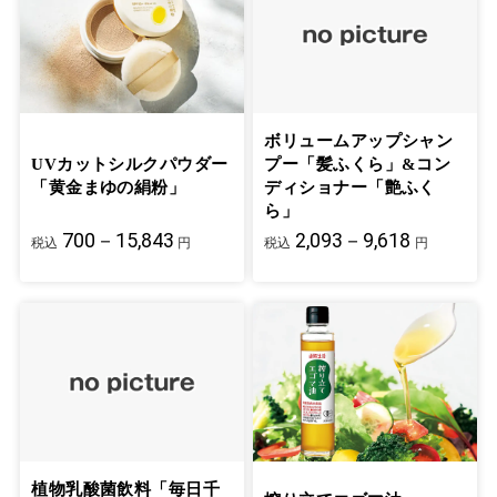
ボリュームアップシャン
UVカットシルクパウダー
プー「髪ふくら」&コン
「黄金まゆの絹粉」
ディショナー「艶ふく
ら」
700－15,843
2,093－9,618
税込
円
税込
円
植物乳酸菌飲料「毎日千