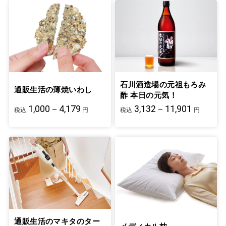
石川酒造場の元祖もろみ
通販生活の薄焼いわし
酢 本日の元気！
1,000－4,179
3,132－11,901
税込
円
税込
円
通販生活のマキタのター