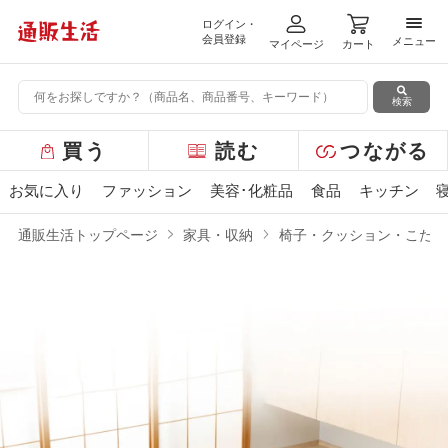
ログイン・
メニ
会員登録
メニュー
マイページ
カート
検索
グ
買う
読む
つながる
ロ
ー
お気に入り
ファッション
美容･化粧品
食品
キッチン
バ
ル
通販生活トップページ
家具・収納
椅子・クッション・こたつ
メ
ニ
ュ
ー