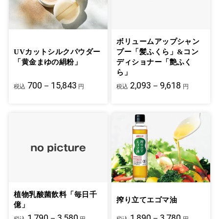
ボリュームアップシャン
UVカットシルクパウダー
プー「髪ふくら」&コン
「黄金まゆの絹粉」
ディショナー「艶ふく
ら」
700－15,843
2,093－9,618
税込
円
税込
円
植物乳酸菌飲料「毎日千
搾り立てエゴマ油
億」
1,790－3,580
1,890－3,780