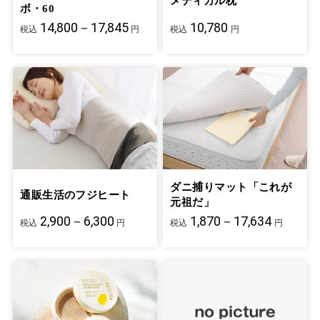
メディカル枕
ボ・60
14,800－17,845
10,780
税込
円
税込
円
ダニ捕りマット「これが
通販生活のフジヒート
元祖だ」
2,900－6,300
1,870－17,634
税込
円
税込
円