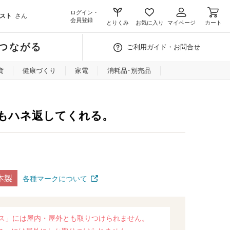
ログイン・
スト
さん
会員登録
とりくみ
お気に入り
マイページ
カート
つながる
ご利用ガイド・お問合せ
貨
健康づくり
家電
消耗品･別売品
％もハネ返してくれる。
本製
各種マークについて
ス」には屋内・屋外とも取りつけられません。