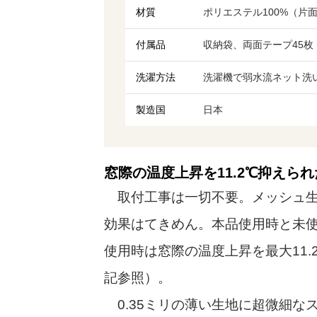
材質
ポリエステル100%（片
付属品
収納袋、両面テープ45枚
洗濯方法
洗濯機で弱水流ネット洗
製造国
日本
窓際の温度上昇を11.2℃抑えら
取付工事は一切不要。メッシュ生
効果はてきめん。本品使用時と未
使用時は窓際の温度上昇を最大11
記参照）。
0.35ミリの薄い生地に超微細な