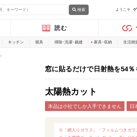
検索
ようこそ
ゲ
読む
キッチン
寝具
掃除･洗濯･裁縫
家具･収納
生活雑
ト
窓に貼るだけで日射熱を54
太陽熱カット
本品は小社でしか入手できません
日
※「網入りガラス」「フィルムつきガラ