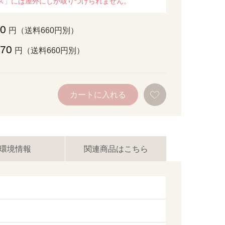
ラス」には屋外にしか取りつけられません。
90
円（送料660円別）
970
円（送料660円別）
お
カートに入れる
気
に
入
り
に
追
加
環境情報
関連商品はこちら