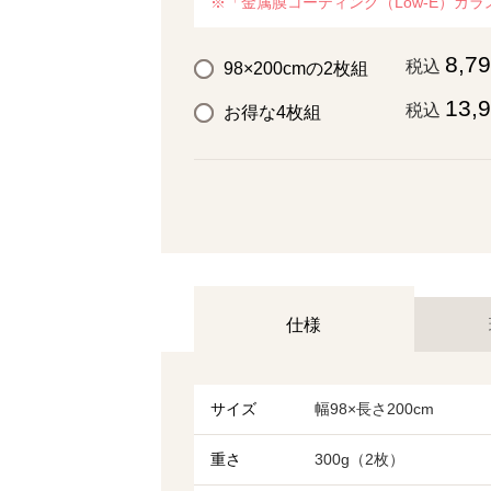
※「金属膜コーティング（Low-E）ガ
8,7
税込
98×200cmの2枚組
13,
税込
お得な4枚組
仕様
サイズ
幅98×長さ200cm
重さ
300g（2枚）