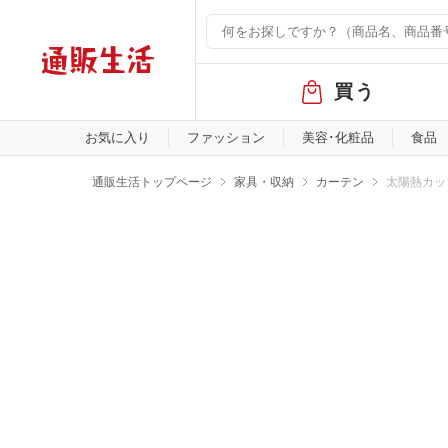
グ
買う
ロ
ー
バ
お気に入り
ファッション
美容･化粧品
食品
ル
メ
通販生活トップページ
家具・収納
カーテン
太陽熱カッ
ニ
ュ
ー