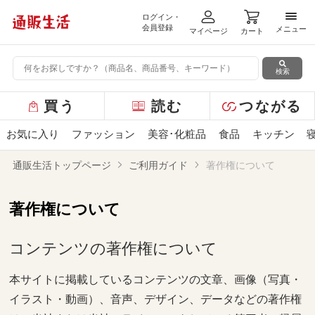
ログイン・
メニ
会員登録
メニュー
マイページ
カート
検索
グ
買う
読む
つながる
ロ
ー
お気に入り
ファッション
美容･化粧品
食品
キッチン
バ
ル
通販生活トップページ
ご利用ガイド
著作権について
メ
ニ
ュ
著作権について
ー
コンテンツの著作権について
本サイトに掲載しているコンテンツの文章、画像（写真・
イラスト・動画）、音声、デザイン、データなどの著作権