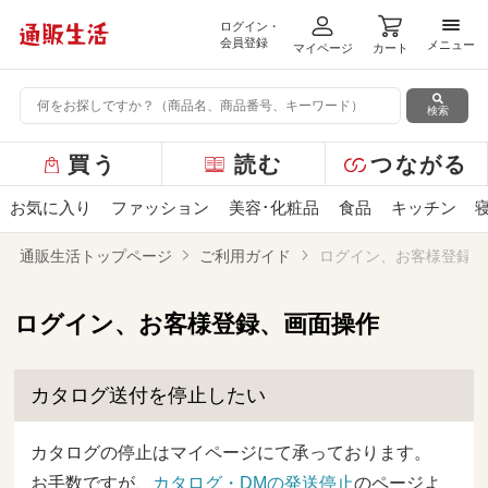
ログイン・
メニ
会員登録
メニュー
マイページ
カート
検索
グ
買う
読む
つながる
ロ
ー
お気に入り
ファッション
美容･化粧品
食品
キッチン
バ
ル
通販生活トップページ
ご利用ガイド
ログイン、お客様登録、
メ
ニ
ュ
ログイン、お客様登録、画面操作
ー
カタログ送付を停止したい
カタログの停止はマイページにて承っております。
お手数ですが、
カタログ・DMの発送停止
のページよ