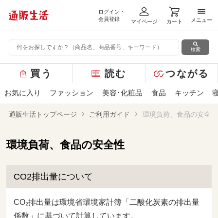
ログイン・
メニ
会員登録
メニュー
マイページ
カート
検索
グ
買う
読む
つながる
ロ
ー
お気に入り
ファッション
美容･化粧品
食品
キッチン
バ
ル
通販生活トップページ
ご利用ガイド
環境負荷、食品の安全性
メ
ニ
ュ
環境負荷、食品の安全性
ー
CO2排出量について
CO₂排出量は環境省環境家計簿「二酸化炭素の排出量
係数」に基づいて計算しています。