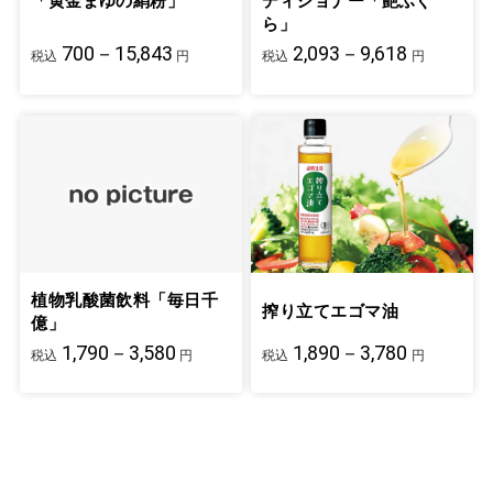
「黄金まゆの絹粉」
ディショナー「艶ふく
ら」
700－15,843
2,093－9,618
税込
円
税込
円
植物乳酸菌飲料「毎日千
搾り立てエゴマ油
億」
1,790－3,580
1,890－3,780
税込
円
税込
円