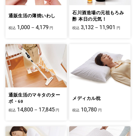
石川酒造場の元祖もろみ
通販生活の薄焼いわし
酢 本日の元気！
1,000－4,179
3,132－11,901
税込
円
税込
円
通販生活のマキタのター
メディカル枕
ボ・60
14,800－17,845
10,780
税込
円
税込
円