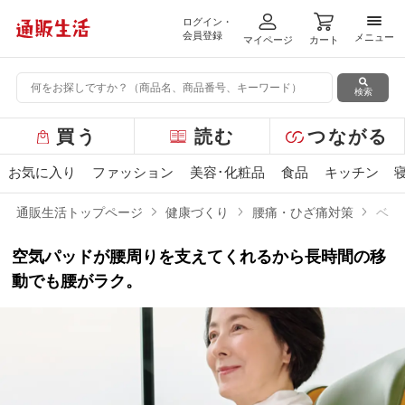
ログイン・
メニ
会員登録
メニュー
マイページ
カート
検索
グ
買う
読む
つながる
ロ
ー
お気に入り
ファッション
美容･化粧品
食品
キッチン
バ
ル
通販生活トップページ
健康づくり
腰痛・ひざ痛対策
ベル
メ
ニ
空気パッドが腰周りを支えてくれるから長時間の移
ュ
ー
動でも腰がラク。