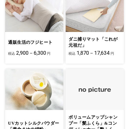
ダニ捕りマット「これが
通販生活のフジヒート
元祖だ」
2,900－6,300
1,870－17,634
税込
円
税込
円
ボリュームアップシャン
UVカットシルクパウダー
プー「髪ふくら」&コン