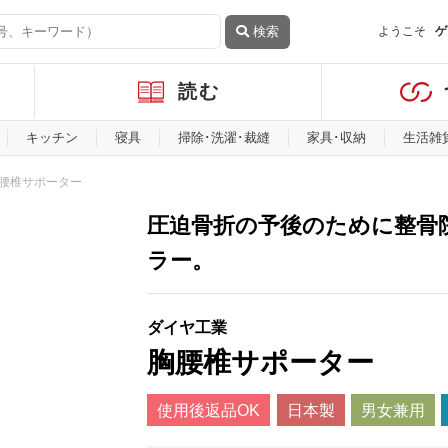
検索
ようこそ
ゲ
読む
キッチン
寝具
掃除･洗濯･裁縫
家具･収納
生活雑
腰椎サポーター
圧迫骨折の予後のために整骨
ラー。
ダイヤ工業
胸腰椎サポーター
使用後返品OK
日本製
男女兼用