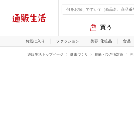
グ
買う
ロ
ー
バ
お気に入り
ファッション
美容･化粧品
食品
ル
メ
通販生活トップページ
健康づくり
腰痛・ひざ痛対策
胸
ニ
ュ
ー