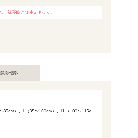
ん。就寝時には使えません。
環境情報
〜85cm）、L（85〜100cm）、LL（100〜115c