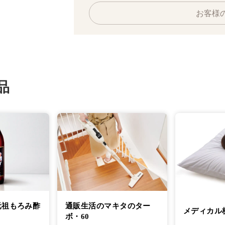
お客様
品
元祖もろみ酢
通販生活のマキタのター
メディカル
ボ・60