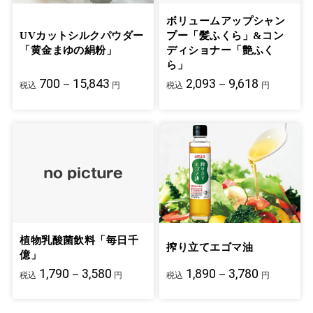
ボリュームアップシャン
UVカットシルクパウダー
プー「髪ふくら」&コン
「黄金まゆの絹粉」
ディショナー「艶ふく
ら」
700－15,843
2,093－9,618
税込
円
税込
円
植物乳酸菌飲料「毎日千
搾り立てエゴマ油
億」
1,790－3,580
1,890－3,780
税込
円
税込
円