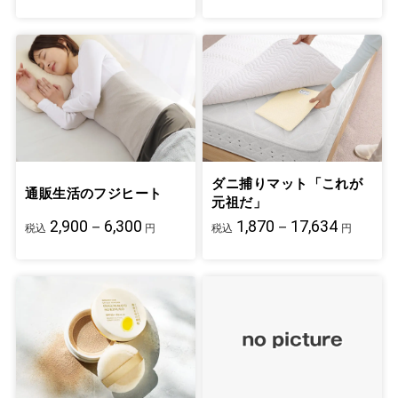
ダニ捕りマット「これが
通販生活のフジヒート
元祖だ」
2,900－6,300
1,870－17,634
税込
円
税込
円