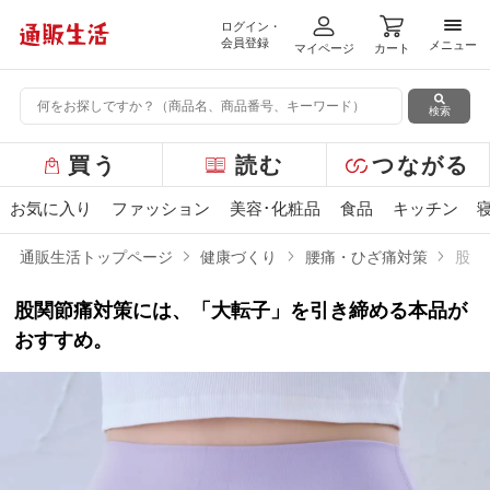
ログイン・
メニ
会員登録
メニュー
マイページ
カート
検索
グ
買う
読む
つながる
ロ
ー
お気に入り
ファッション
美容･化粧品
食品
キッチン
バ
ル
通販生活トップページ
健康づくり
腰痛・ひざ痛対策
股関
メ
ニ
股関節痛対策には、「大転子」を引き締める本品が
ュ
ー
おすすめ。