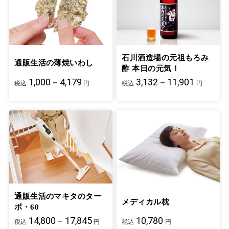
石川酒造場の元祖もろみ
通販生活の薄焼いわし
酢 本日の元気！
1,000－4,179
3,132－11,901
税込
円
税込
円
通販生活のマキタのター
メディカル枕
ボ・60
14,800－17,845
10,780
税込
円
税込
円