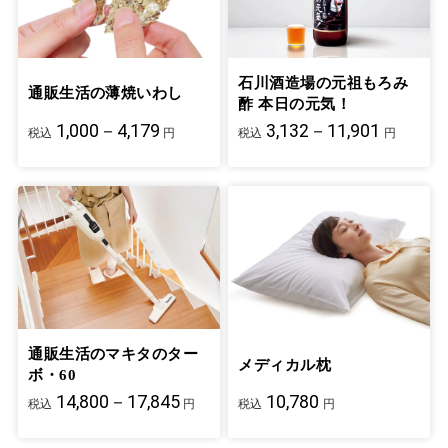
石川酒造場の元祖もろみ
通販生活の薄焼いわし
酢 本日の元気！
1,000－4,179
3,132－11,901
税込
円
税込
円
通販生活のマキタのター
メディカル枕
ボ・60
14,800－17,845
10,780
税込
円
税込
円