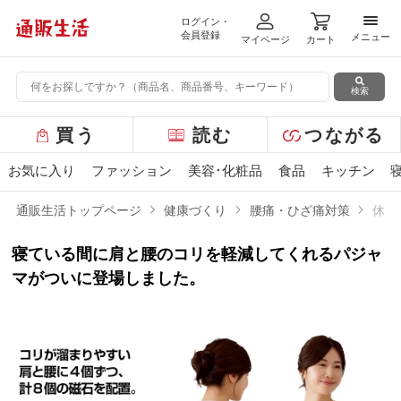
ログイン・
メニ
会員登録
メニュー
マイページ
カート
検索
グ
買う
読む
つながる
ロ
ー
お気に入り
ファッション
美容･化粧品
食品
キッチン
バ
ル
通販生活トップページ
健康づくり
腰痛・ひざ痛対策
休息
メ
ニ
寝ている間に肩と腰のコリを軽減してくれるパジャ
ュ
ー
マがついに登場しました。