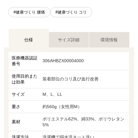
#健康づくり 腰痛
#健康づくり コリ
仕様
サイズ詳細
環境情報
医療機器認証
306AHBZX00004000
番号
使用目的また
装着部位のコリ及び血行改善
は効果
サイズ
M、L、LL
重さ
約560g（女性用M）
ポリエステル62%、綿33%、ポリウレタン
素材
5%
洗濯方法
洗濯機で弱水流ネット洗い