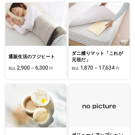
ダニ捕りマット「これが
通販生活のフジヒート
元祖だ」
2,900－6,300
1,870－17,634
税込
円
税込
円