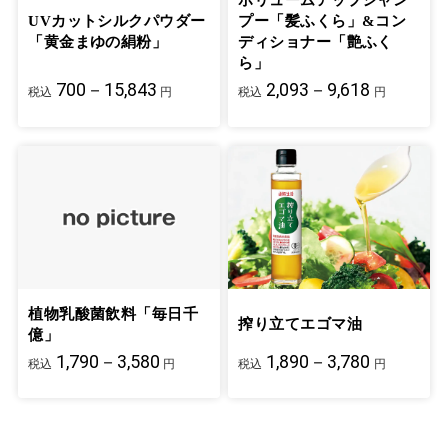
ボリュームアップシャン
UVカットシルクパウダー
プー「髪ふくら」&コン
「黄金まゆの絹粉」
ディショナー「艶ふく
ら」
700－15,843
2,093－9,618
税込
円
税込
円
植物乳酸菌飲料「毎日千
搾り立てエゴマ油
億」
1,790－3,580
1,890－3,780
税込
円
税込
円