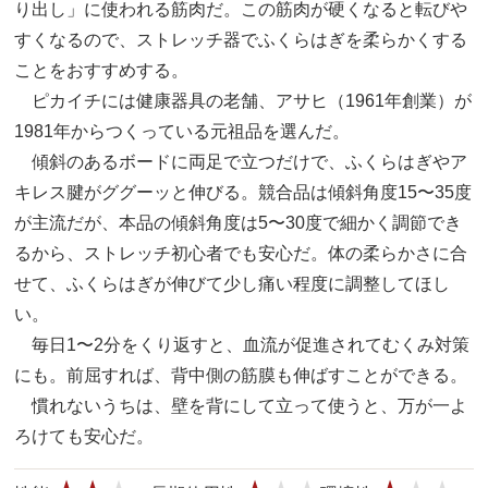
り出し」に使われる筋肉だ。この筋肉が硬くなると転びや
すくなるので、ストレッチ器でふくらはぎを柔らかくする
ことをおすすめする。
ピカイチには健康器具の老舗、アサヒ（1961年創業）が
1981年からつくっている元祖品を選んだ。
傾斜のあるボードに両足で立つだけで、ふくらはぎやア
キレス腱がググーッと伸びる。競合品は傾斜角度15〜35度
が主流だが、本品の傾斜角度は5〜30度で細かく調節でき
るから、ストレッチ初心者でも安心だ。体の柔らかさに合
せて、ふくらはぎが伸びて少し痛い程度に調整してほし
い。
毎日1〜2分をくり返すと、血流が促進されてむくみ対策
にも。前屈すれば、背中側の筋膜も伸ばすことができる。
慣れないうちは、壁を背にして立って使うと、万が一よ
ろけても安心だ。