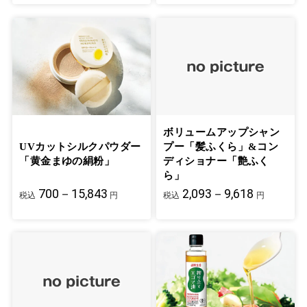
ボリュームアップシャン
UVカットシルクパウダー
プー「髪ふくら」&コン
「黄金まゆの絹粉」
ディショナー「艶ふく
ら」
700－15,843
2,093－9,618
税込
円
税込
円