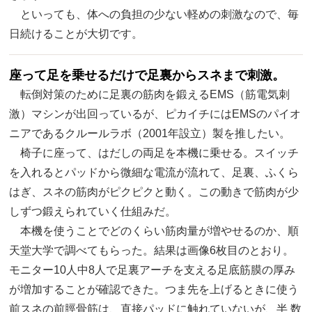
といっても、体への負担の少ない軽めの刺激なので、毎
日続けることが大切です。
座って足を乗せるだけで足裏からスネまで刺激。
転倒対策のために足裏の筋肉を鍛えるEMS（筋電気刺
激）マシンが出回っているが、ピカイチにはEMSのパイオ
ニアであるクルールラボ（2001年設立）製を推したい。
椅子に座って、はだしの両足を本機に乗せる。スイッチ
を入れるとパッドから微細な電流が流れて、足裏、ふくら
はぎ、スネの筋肉がピクピクと動く。この動きで筋肉が少
しずつ鍛えられていく仕組みだ。
本機を使うことでどのくらい筋肉量が増やせるのか、順
天堂大学で調べてもらった。結果は画像6枚目のとおり。
モニター10人中8人で足裏アーチを支える足底筋膜の厚み
が増加することが確認できた。つま先を上げるときに使う
前スネの前脛骨筋は、直接パッドに触れていないが、半 数