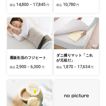
14,800－17,845
10,780
税込
円
税込
円
ダニ捕りマット「これ
通販生活のフジヒート
が元祖だ」
2,900－6,300
1,870－17,634
税込
円
税込
円