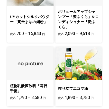
ボリュームアップシャ
UVカットシルクパウダ
ンプー「髪ふくら」&コ
ー「黄金まゆの絹粉」
ンディショナー「艶ふ
くら」
700－15,843
2,093－9,618
税込
円
税込
円
植物乳酸菌飲料「毎日
搾り立てエゴマ油
千億」
1,790－3,580
1,890－3,780
税込
円
税込
円