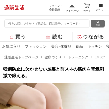
ログイン・
メニ
会員登録
メニュー
マイページ
カート
検索
グ
買う
読む
つながる
ロ
ー
お気に入り
ファッション
美容･化粧品
食品
キッチン
バ
ル
通販生活トップページ
健康づくり
トレーニング
EMSフ
メ
ニ
転倒防止に欠かせない足裏と前スネの筋肉を電気刺
ュ
ー
激で鍛える。