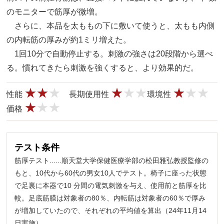
のモニターで筋厚が微増。
さらに、本品を太ももの下に敷いて使うと、太もも内側
の内転筋の厚みが約1ミリ増えた。
1回10分で自動停止する。刺激の強さは20段階から選べ
る。慣れてきたら刺激を強くすると、より効果的だ。
性能
長期使用性
環境性
価格
テスト条件
筋厚テスト......順天堂大学保健医療学部の松田雅弘教授監修の
もと、10代から60代の男女10人でテスト。椅子に座った状態
で足裏に本器で10 分間の電気刺激を与え、使用前と筋厚を比
較。足底筋膜は対象者の80％、内転筋は対象者の60％で厚み
が増加していたので、それぞれの平均値を算出（24年11月14
日実施）。