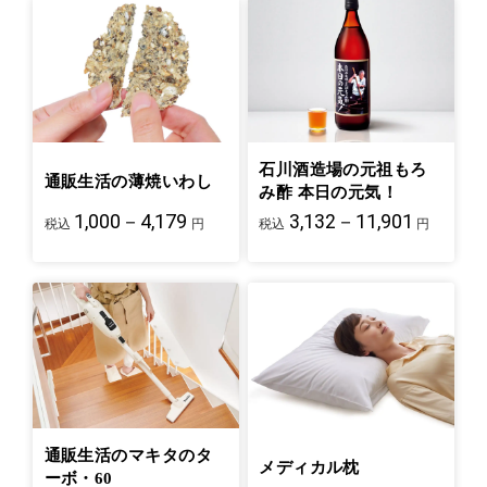
石川酒造場の元祖もろ
通販生活の薄焼いわし
み酢 本日の元気！
1,000－4,179
3,132－11,901
税込
円
税込
円
通販生活のマキタのタ
メディカル枕
ーボ・60