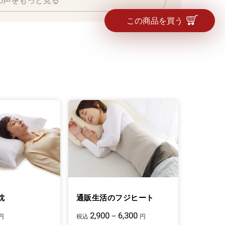
の声をもっと見る
この商品を買う
枕
通販生活のフジヒート
2,900－6,300
円
税込
円