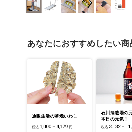
あなたにおすすめしたい商
石川酒造場の
通販生活の薄焼いわし
本日の元気！
1,000－4,179
3,132－11
税込
円
税込