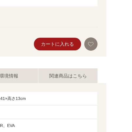
お
カートに入れる
気
に
入
り
に
追
加
環境情報
関連商品はこちら
41×高さ13cm
R、EVA