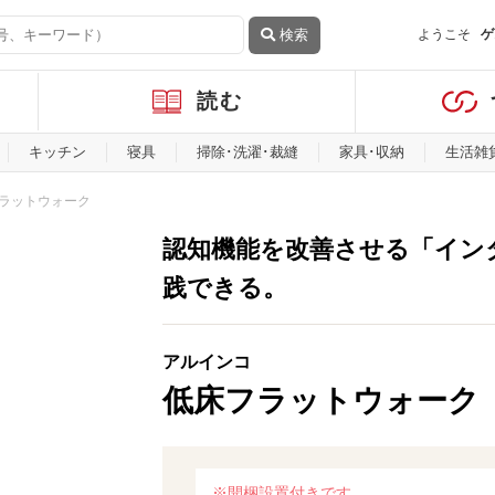
検索
ようこそ
ゲ
読む
キッチン
寝具
掃除･洗濯･裁縫
家具･収納
生活雑
ラットウォーク
認知機能を改善させる「イン
践できる。
アルインコ
低床フラットウォーク
※開梱設置付きです。