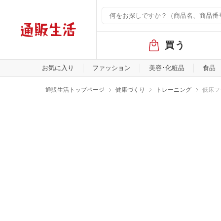
グ
買う
ロ
ー
バ
お気に入り
ファッション
美容･化粧品
食品
ル
メ
通販生活トップページ
健康づくり
トレーニング
低床フ
ニ
ュ
ー