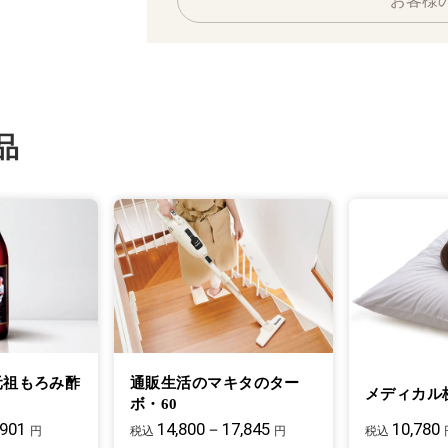
お客様
品
元祖もろみ酢
通販生活のマキタのター
メディカル
ボ・60
,901
14,800－17,845
10,780
円
税込
円
税込