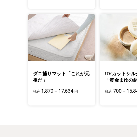
ダニ捕りマット「これが元
UVカットシル
祖だ」
「黄金まゆの
1,870－17,634
700－15,8
税込
円
税込