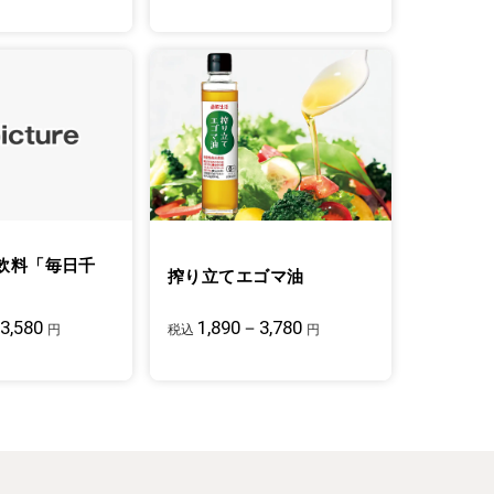
飲料「毎日千
搾り立てエゴマ油
3,580
1,890－3,780
円
税込
円