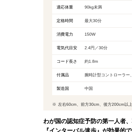
適応体重
90kg未満
定格時間
最大30分
消費電力
150W
電気代目安
2.4円／30分
コード長さ
約1.8m
付属品
腕時計型コントローラー
製造国
中国
左右60cm、前方30cm、後方200c
わが国の認知症予防の第一人者、
『インターバル速歩』が効果的で