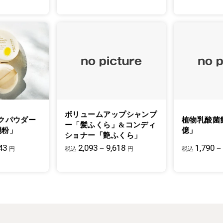
ボリュームアップシャンプ
クパウダー
植物乳酸菌
ー「髪ふくら」&コンディ
絹粉」
億」
ショナー「艶ふくら」
43
2,093－9,618
1,790－
円
税込
円
税込